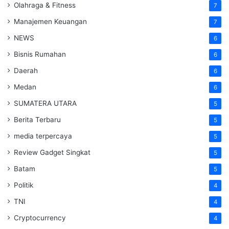
Olahraga & Fitness
7
Manajemen Keuangan
7
NEWS
6
Bisnis Rumahan
6
Daerah
6
Medan
6
SUMATERA UTARA
5
Berita Terbaru
5
media terpercaya
5
Review Gadget Singkat
5
Batam
5
Politik
4
TNI
4
Cryptocurrency
4