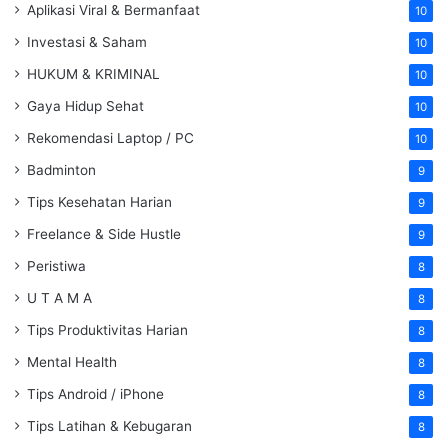
Aplikasi Viral & Bermanfaat
10
Investasi & Saham
10
HUKUM & KRIMINAL
10
Gaya Hidup Sehat
10
Rekomendasi Laptop / PC
10
Badminton
9
Tips Kesehatan Harian
9
Freelance & Side Hustle
9
Peristiwa
8
U T A M A
8
Tips Produktivitas Harian
8
Mental Health
8
Tips Android / iPhone
8
Tips Latihan & Kebugaran
8