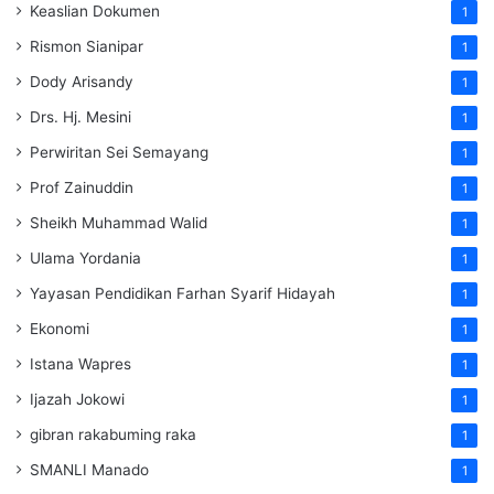
Keaslian Dokumen
1
Rismon Sianipar
1
Dody Arisandy
1
Drs. Hj. Mesini
1
Perwiritan Sei Semayang
1
Prof Zainuddin
1
Sheikh Muhammad Walid
1
Ulama Yordania
1
Yayasan Pendidikan Farhan Syarif Hidayah
1
Ekonomi
1
Istana Wapres
1
Ijazah Jokowi
1
gibran rakabuming raka
1
SMANLI Manado
1