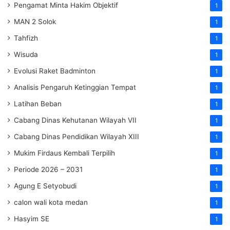
Pengamat Minta Hakim Objektif
1
MAN 2 Solok
1
Tahfizh
1
Wisuda
1
Evolusi Raket Badminton
1
Analisis Pengaruh Ketinggian Tempat
1
Latihan Beban
1
Cabang Dinas Kehutanan Wilayah VII
1
Cabang Dinas Pendidikan Wilayah XIII
1
Mukim Firdaus Kembali Terpilih
1
Periode 2026 – 2031
1
Agung E Setyobudi
1
calon wali kota medan
1
Hasyim SE
1