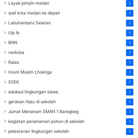
Layak pimpin medan
1
wali kota medan ke depan
1
Labuhanbatu Selatan
1
Ulp lb
1
BNN
1
narkoba
1
Raiza
1
Imum Mukim Lhoknga
1
SSEK
1
edukasi lingkungan siswa
1
gerakan hijau di sekolah
1
Jumat Menanam SMAN 1 Baregbeg
1
kegiatan penanaman pohon di sekolah
1
pelestarian lingkungan sekolah
1