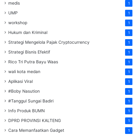
medis
1
UMP
1
workshop
1
Hukum dan Kriminal
1
Strategi Mengelola Pajak Cryptocurrency
1
Strategi Bisnis Efektif
1
Rico Tri Putra Bayu Waas
1
wali kota medan
1
Aplikasi Viral
1
#Boby Nasution
1
#Tanggul Sungai Badiri
1
Info Produk BUMN
1
DPRD PROVINSI KALTENG
1
Cara Memanfaatkan Gadget
1