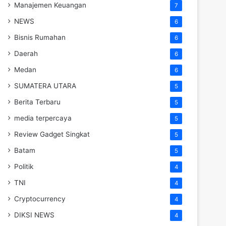
Manajemen Keuangan
7
NEWS
6
Bisnis Rumahan
6
Daerah
6
Medan
6
SUMATERA UTARA
5
Berita Terbaru
5
media terpercaya
5
Review Gadget Singkat
5
Batam
5
Politik
4
TNI
4
Cryptocurrency
4
DIKSI NEWS
4