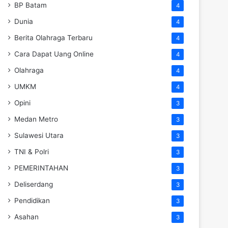
BP Batam
4
Dunia
4
Berita Olahraga Terbaru
4
Cara Dapat Uang Online
4
Olahraga
4
UMKM
4
Opini
3
Medan Metro
3
Sulawesi Utara
3
TNI & Polri
3
PEMERINTAHAN
3
Deliserdang
3
Pendidikan
3
Asahan
3