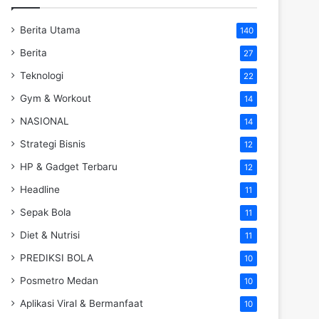
Berita Utama
140
Berita
27
Teknologi
22
Gym & Workout
14
NASIONAL
14
Strategi Bisnis
12
HP & Gadget Terbaru
12
Headline
11
Sepak Bola
11
Diet & Nutrisi
11
PREDIKSI BOLA
10
Posmetro Medan
10
Aplikasi Viral & Bermanfaat
10