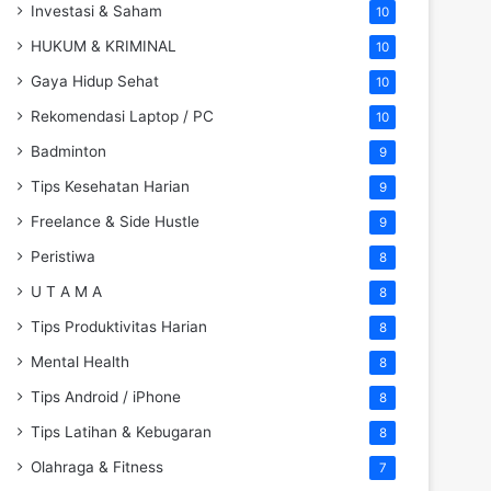
Investasi & Saham
10
HUKUM & KRIMINAL
10
Gaya Hidup Sehat
10
Rekomendasi Laptop / PC
10
Badminton
9
Tips Kesehatan Harian
9
Freelance & Side Hustle
9
Peristiwa
8
U T A M A
8
Tips Produktivitas Harian
8
Mental Health
8
Tips Android / iPhone
8
Tips Latihan & Kebugaran
8
Olahraga & Fitness
7