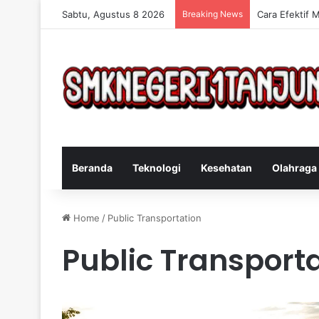
Sabtu, Agustus 8 2026
Breaking News
Cara Efektif 
Beranda
Teknologi
Kesehatan
Olahraga
Home
/
Public Transportation
Public Transport