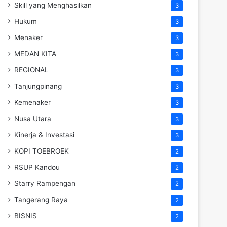
Skill yang Menghasilkan
3
Hukum
3
Menaker
3
MEDAN KITA
3
REGIONAL
3
Tanjungpinang
3
Kemenaker
3
Nusa Utara
3
Kinerja & Investasi
3
KOPI TOEBROEK
2
RSUP Kandou
2
Starry Rampengan
2
Tangerang Raya
2
BISNIS
2