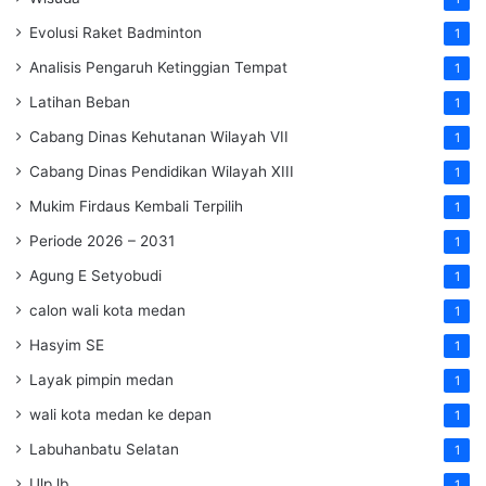
Evolusi Raket Badminton
1
Analisis Pengaruh Ketinggian Tempat
1
Latihan Beban
1
Cabang Dinas Kehutanan Wilayah VII
1
Cabang Dinas Pendidikan Wilayah XIII
1
Mukim Firdaus Kembali Terpilih
1
Periode 2026 – 2031
1
Agung E Setyobudi
1
calon wali kota medan
1
Hasyim SE
1
Layak pimpin medan
1
wali kota medan ke depan
1
Labuhanbatu Selatan
1
Ulp lb
1