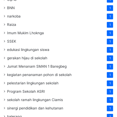
BNN
1
narkoba
1
Raiza
1
Imum Mukim Lhoknga
1
SSEK
1
edukasi lingkungan siswa
1
gerakan hijau di sekolah
1
Jumat Menanam SMAN 1 Baregbeg
1
kegiatan penanaman pohon di sekolah
1
pelestarian lingkungan sekolah
1
Program Sekolah ASRI
1
sekolah ramah lingkungan Ciamis
1
sinergi pendidikan dan kehutanan
1
balerang
1