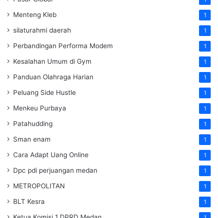
Menteng Kleb
1
silaturahmi daerah
1
Perbandingan Performa Modem
1
Kesalahan Umum di Gym
1
Panduan Olahraga Harian
1
Peluang Side Hustle
1
Menkeu Purbaya
1
Patahudding
1
Sman enam
1
Cara Adapt Uang Online
1
Dpc pdi perjuangan medan
1
METROPOLITAN
1
BLT Kesra
1
Ketua Komisi 1 DPRD Medan
1