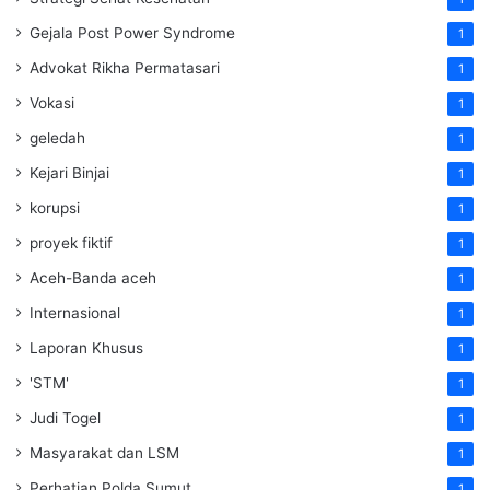
Gejala Post Power Syndrome
1
Advokat Rikha Permatasari
1
Vokasi
1
geledah
1
Kejari Binjai
1
korupsi
1
proyek fiktif
1
Aceh-Banda aceh
1
Internasional
1
Laporan Khusus
1
'STM'
1
Judi Togel
1
Masyarakat dan LSM
1
Perhatian Polda Sumut
1