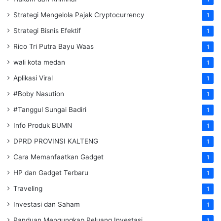
Strategi Mengelola Pajak Cryptocurrency
1
Strategi Bisnis Efektif
1
Rico Tri Putra Bayu Waas
1
wali kota medan
1
Aplikasi Viral
1
#Boby Nasution
1
#Tanggul Sungai Badiri
1
Info Produk BUMN
1
DPRD PROVINSI KALTENG
1
Cara Memanfaatkan Gadget
1
HP dan Gadget Terbaru
1
Traveling
1
Investasi dan Saham
1
Panduan Mengungkap Peluang Investasi
1