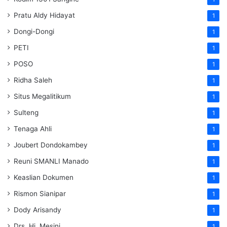
Pratu Aldy Hidayat
1
Dongi-Dongi
1
PETI
1
POSO
1
Ridha Saleh
1
Situs Megalitikum
1
Sulteng
1
Tenaga Ahli
1
Joubert Dondokambey
1
Reuni SMANLI Manado
1
Keaslian Dokumen
1
Rismon Sianipar
1
Dody Arisandy
1
Drs. Hj. Mesini
1