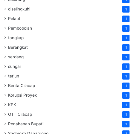
diselingkuhi
1
Pelaut
1
Pembobolan
1
tangkap
1
Berangkat
1
serdang
1
sungai
1
terjun
1
Berita Cilacap
1
Korupsi Proyek
1
KPK
1
OTT Cilacap
1
Penahanan Bupati
1
Sadmoko Danardono
1