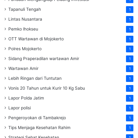
Tapanuli Tengah
1
Lintas Nusantara
1
Pemko lhokseu
1
OTT Wartawan di Mojokerto
1
Polres Mojokerto
1
Sidang Praperadilan wartawan Amir
1
Wartawan Amir
1
Lebih Ringan dari Tuntutan
1
Vonis 20 Tahun untuk Kurir 10 Kg Sabu
1
Lapor Polda Jatim
1
Lapor polisi
1
Pengeroyokan di Tambakrejo
1
Tips Menjaga Kesehatan Rahim
1
Strategi Sehat Kesehatan
1