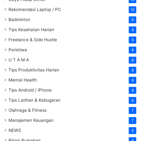
Rekomendasi Laptop / PC
10
Badminton
9
Tips Kesehatan Harian
9
Freelance & Side Hustle
9
Peristiwa
8
U T A M A
8
Tips Produktivitas Harian
8
Mental Health
8
Tips Android / iPhone
8
Tips Latihan & Kebugaran
8
Olahraga & Fitness
7
Manajemen Keuangan
7
NEWS
6
Bisnis Rumahan
6