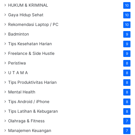
HUKUM & KRIMINAL
10
Gaya Hidup Sehat
10
Rekomendasi Laptop / PC
10
Badminton
9
Tips Kesehatan Harian
9
Freelance & Side Hustle
9
Peristiwa
8
U T A M A
8
Tips Produktivitas Harian
8
Mental Health
8
Tips Android / iPhone
8
Tips Latihan & Kebugaran
8
Olahraga & Fitness
7
Manajemen Keuangan
7