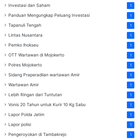
Investasi dan Saham
1
Panduan Mengungkap Peluang Investasi
1
Tapanuli Tengah
1
Lintas Nusantara
1
Pemko lhokseu
1
OTT Wartawan di Mojokerto
1
Polres Mojokerto
1
Sidang Praperadilan wartawan Amir
1
Wartawan Amir
1
Lebih Ringan dari Tuntutan
1
Vonis 20 Tahun untuk Kurir 10 Kg Sabu
1
Lapor Polda Jatim
1
Lapor polisi
1
Pengeroyokan di Tambakrejo
1