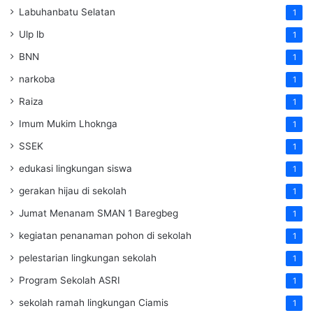
Labuhanbatu Selatan
1
Ulp lb
1
BNN
1
narkoba
1
Raiza
1
Imum Mukim Lhoknga
1
SSEK
1
edukasi lingkungan siswa
1
gerakan hijau di sekolah
1
Jumat Menanam SMAN 1 Baregbeg
1
kegiatan penanaman pohon di sekolah
1
pelestarian lingkungan sekolah
1
Program Sekolah ASRI
1
sekolah ramah lingkungan Ciamis
1