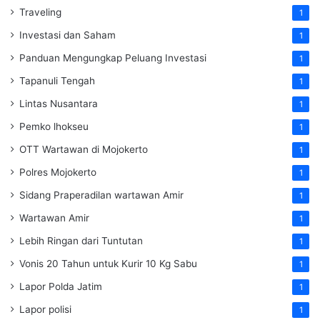
Traveling
1
Investasi dan Saham
1
Panduan Mengungkap Peluang Investasi
1
Tapanuli Tengah
1
Lintas Nusantara
1
Pemko lhokseu
1
OTT Wartawan di Mojokerto
1
Polres Mojokerto
1
Sidang Praperadilan wartawan Amir
1
Wartawan Amir
1
Lebih Ringan dari Tuntutan
1
Vonis 20 Tahun untuk Kurir 10 Kg Sabu
1
Lapor Polda Jatim
1
Lapor polisi
1