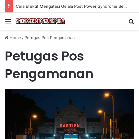
Cara Efektif Mengatasi Gejala Post Power Syndrome Setelah Pensiun Kerja
Menu
Se
Home
/
Petugas Pos Pengamanan
Petugas Pos
Pengamanan