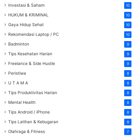
Investasi & Saham
10
HUKUM & KRIMINAL
10
Gaya Hidup Sehat
10
Rekomendasi Laptop / PC
10
Badminton
9
Tips Kesehatan Harian
9
Freelance & Side Hustle
9
Peristiwa
8
U T A M A
8
Tips Produktivitas Harian
8
Mental Health
8
Tips Android / iPhone
8
Tips Latihan & Kebugaran
8
Olahraga & Fitness
7