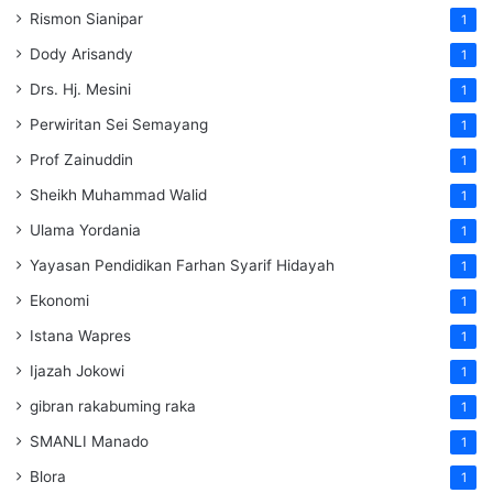
Rismon Sianipar
1
Dody Arisandy
1
Drs. Hj. Mesini
1
Perwiritan Sei Semayang
1
Prof Zainuddin
1
Sheikh Muhammad Walid
1
Ulama Yordania
1
Yayasan Pendidikan Farhan Syarif Hidayah
1
Ekonomi
1
Istana Wapres
1
Ijazah Jokowi
1
gibran rakabuming raka
1
SMANLI Manado
1
Blora
1