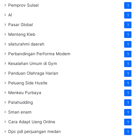
Pemprov Sulsel
1
AI
1
Pasar Global
1
Menteng Kleb
1
silaturahmi daerah
1
Perbandingan Performa Modem
1
Kesalahan Umum di Gym
1
Panduan Olahraga Harian
1
Peluang Side Hustle
1
Menkeu Purbaya
1
Patahudding
1
Sman enam
1
Cara Adapt Uang Online
1
Dpc pdi perjuangan medan
1