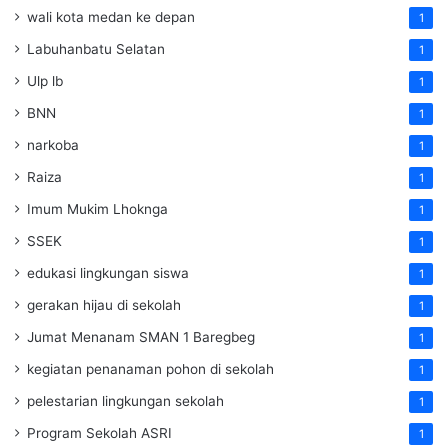
wali kota medan ke depan
1
Labuhanbatu Selatan
1
Ulp lb
1
BNN
1
narkoba
1
Raiza
1
Imum Mukim Lhoknga
1
SSEK
1
edukasi lingkungan siswa
1
gerakan hijau di sekolah
1
Jumat Menanam SMAN 1 Baregbeg
1
kegiatan penanaman pohon di sekolah
1
pelestarian lingkungan sekolah
1
Program Sekolah ASRI
1