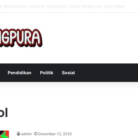
Mengatasi Gejala Post Power Syndrome Setelah Pensiun Kerja
Pendidikan
Politik
Sosial
ol
admin
Desember 13, 2025