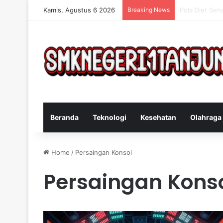
Kamis, Agustus 6 2026
Breaking News
Cara Efektif 
Beranda
Teknologi
Kesehatan
Olahraga
Home
/
Persaingan Konsol
Persaingan Kons