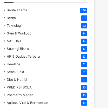
Berita Utama
140
Berita
27
Teknologi
22
Gym & Workout
14
NASIONAL
14
Strategi Bisnis
12
HP & Gadget Terbaru
12
Headline
11
Sepak Bola
11
Diet & Nutrisi
11
PREDIKSI BOLA
10
Posmetro Medan
10
Aplikasi Viral & Bermanfaat
10