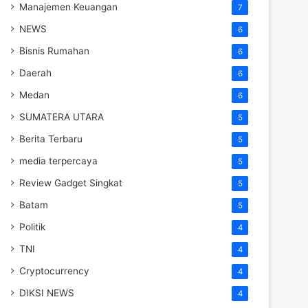
Manajemen Keuangan
7
NEWS
6
Bisnis Rumahan
6
Daerah
6
Medan
6
SUMATERA UTARA
5
Berita Terbaru
5
media terpercaya
5
Review Gadget Singkat
5
Batam
5
Politik
4
TNI
4
Cryptocurrency
4
DIKSI NEWS
4