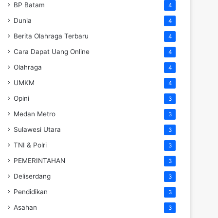
BP Batam
4
Dunia
4
Berita Olahraga Terbaru
4
Cara Dapat Uang Online
4
Olahraga
4
UMKM
4
Opini
3
Medan Metro
3
Sulawesi Utara
3
TNI & Polri
3
PEMERINTAHAN
3
Deliserdang
3
Pendidikan
3
Asahan
3