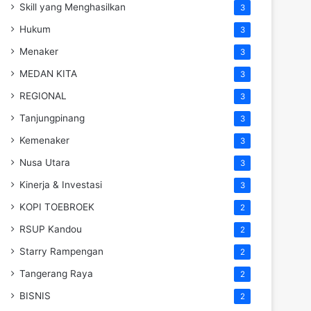
Skill yang Menghasilkan
3
Hukum
3
Menaker
3
MEDAN KITA
3
REGIONAL
3
Tanjungpinang
3
Kemenaker
3
Nusa Utara
3
Kinerja & Investasi
3
KOPI TOEBROEK
2
RSUP Kandou
2
Starry Rampengan
2
Tangerang Raya
2
BISNIS
2