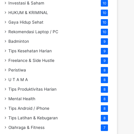
Investasi & Saham
10
HUKUM & KRIMINAL
10
Gaya Hidup Sehat
10
Rekomendasi Laptop / PC
10
Badminton
9
Tips Kesehatan Harian
9
Freelance & Side Hustle
9
Peristiwa
8
U T A M A
8
Tips Produktivitas Harian
8
Mental Health
8
Tips Android / iPhone
8
Tips Latihan & Kebugaran
8
Olahraga & Fitness
7