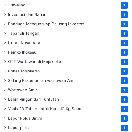
Traveling
1
Investasi dan Saham
1
Panduan Mengungkap Peluang Investasi
1
Tapanuli Tengah
1
Lintas Nusantara
1
Pemko lhokseu
1
OTT Wartawan di Mojokerto
1
Polres Mojokerto
1
Sidang Praperadilan wartawan Amir
1
Wartawan Amir
1
Lebih Ringan dari Tuntutan
1
Vonis 20 Tahun untuk Kurir 10 Kg Sabu
1
Lapor Polda Jatim
1
Lapor polisi
1