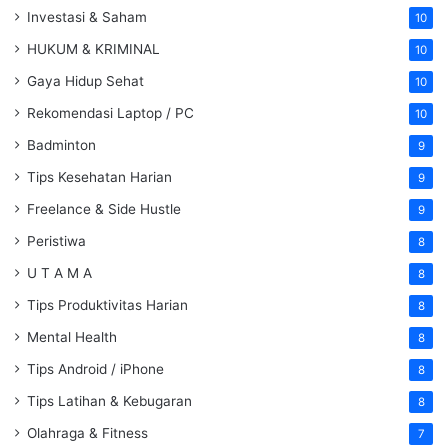
Investasi & Saham
10
HUKUM & KRIMINAL
10
Gaya Hidup Sehat
10
Rekomendasi Laptop / PC
10
Badminton
9
Tips Kesehatan Harian
9
Freelance & Side Hustle
9
Peristiwa
8
U T A M A
8
Tips Produktivitas Harian
8
Mental Health
8
Tips Android / iPhone
8
Tips Latihan & Kebugaran
8
Olahraga & Fitness
7