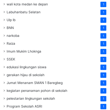
wali kota medan ke depan
1
Labuhanbatu Selatan
1
Ulp lb
1
BNN
1
narkoba
1
Raiza
1
Imum Mukim Lhoknga
1
SSEK
1
edukasi lingkungan siswa
1
gerakan hijau di sekolah
1
Jumat Menanam SMAN 1 Baregbeg
1
kegiatan penanaman pohon di sekolah
1
pelestarian lingkungan sekolah
1
Program Sekolah ASRI
1