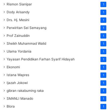
Rismon Sianipar
1
Dody Arisandy
1
Drs. Hj. Mesini
1
Perwiritan Sei Semayang
1
Prof Zainuddin
1
Sheikh Muhammad Walid
1
Ulama Yordania
1
Yayasan Pendidikan Farhan Syarif Hidayah
1
Ekonomi
1
Istana Wapres
1
Ijazah Jokowi
1
gibran rakabuming raka
1
SMANLI Manado
1
Blora
1