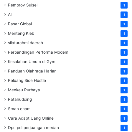
Pemprov Sulsel
1
AI
1
Pasar Global
1
Menteng Kleb
1
silaturahmi daerah
1
Perbandingan Performa Modem
1
Kesalahan Umum di Gym
1
Panduan Olahraga Harian
1
Peluang Side Hustle
1
Menkeu Purbaya
1
Patahudding
1
Sman enam
1
Cara Adapt Uang Online
1
Dpc pdi perjuangan medan
1