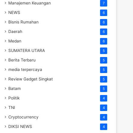
Manajemen Keuangan
7
NEWS
6
Bisnis Rumahan
6
Daerah
6
Medan
6
SUMATERA UTARA
5
Berita Terbaru
5
media terpercaya
5
Review Gadget Singkat
5
Batam
5
Politik
4
TNI
4
Cryptocurrency
4
DIKSI NEWS
4