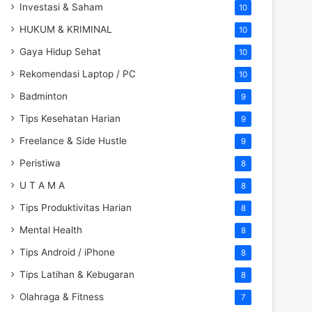
Investasi & Saham
10
HUKUM & KRIMINAL
10
Gaya Hidup Sehat
10
Rekomendasi Laptop / PC
10
Badminton
9
Tips Kesehatan Harian
9
Freelance & Side Hustle
9
Peristiwa
8
U T A M A
8
Tips Produktivitas Harian
8
Mental Health
8
Tips Android / iPhone
8
Tips Latihan & Kebugaran
8
Olahraga & Fitness
7