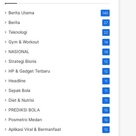
Berita Utama
140
Berita
27
Teknologi
22
Gym & Workout
14
NASIONAL
14
Strategi Bisnis
12
HP & Gadget Terbaru
12
Headline
11
Sepak Bola
11
Diet & Nutrisi
11
PREDIKSI BOLA
10
Posmetro Medan
10
Aplikasi Viral & Bermanfaat
10