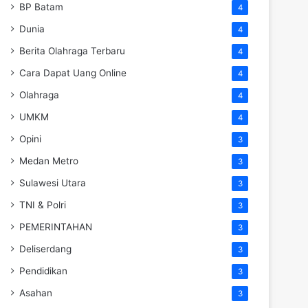
BP Batam
4
Dunia
4
Berita Olahraga Terbaru
4
Cara Dapat Uang Online
4
Olahraga
4
UMKM
4
Opini
3
Medan Metro
3
Sulawesi Utara
3
TNI & Polri
3
PEMERINTAHAN
3
Deliserdang
3
Pendidikan
3
Asahan
3