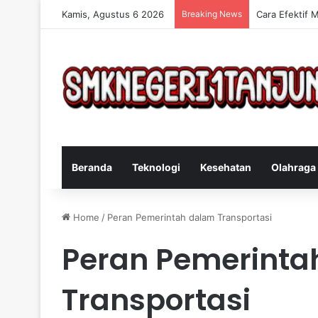
Kamis, Agustus 6 2026
Breaking News
Cara Efektif 
Beranda
Teknologi
Kesehatan
Olahraga
Home
/
Peran Pemerintah dalam Transportasi
Peran Pemerinta
Transportasi