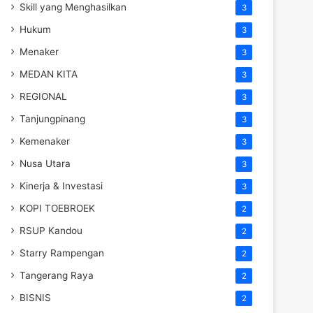
Skill yang Menghasilkan
3
Hukum
3
Menaker
3
MEDAN KITA
3
REGIONAL
3
Tanjungpinang
3
Kemenaker
3
Nusa Utara
3
Kinerja & Investasi
3
KOPI TOEBROEK
2
RSUP Kandou
2
Starry Rampengan
2
Tangerang Raya
2
BISNIS
2