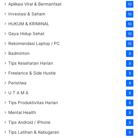
Aplikasi Viral & Bermanfaat
10
Investasi & Saham
10
HUKUM & KRIMINAL
10
Gaya Hidup Sehat
10
Rekomendasi Laptop / PC
10
Badminton
9
Tips Kesehatan Harian
9
Freelance & Side Hustle
9
Peristiwa
8
U T A M A
8
Tips Produktivitas Harian
8
Mental Health
8
Tips Android / iPhone
8
Tips Latihan & Kebugaran
8