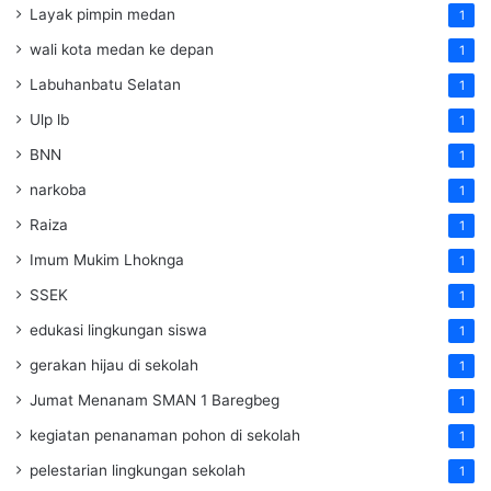
Layak pimpin medan
1
wali kota medan ke depan
1
Labuhanbatu Selatan
1
Ulp lb
1
BNN
1
narkoba
1
Raiza
1
Imum Mukim Lhoknga
1
SSEK
1
edukasi lingkungan siswa
1
gerakan hijau di sekolah
1
Jumat Menanam SMAN 1 Baregbeg
1
kegiatan penanaman pohon di sekolah
1
pelestarian lingkungan sekolah
1