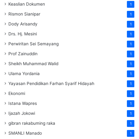
Keaslian Dokumen
1
Rismon Sianipar
1
Dody Arisandy
1
Drs. Hj. Mesini
1
Perwiritan Sei Semayang
1
Prof Zainuddin
1
Sheikh Muhammad Walid
1
Ulama Yordania
1
Yayasan Pendidikan Farhan Syarif Hidayah
1
Ekonomi
1
Istana Wapres
1
Ijazah Jokowi
1
gibran rakabuming raka
1
SMANLI Manado
1