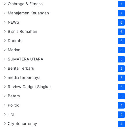
Olahraga & Fitness
7
Manajemen Keuangan
7
NEWS
6
Bisnis Rumahan
6
Daerah
6
Medan
6
SUMATERA UTARA
5
Berita Terbaru
5
media terpercaya
5
Review Gadget Singkat
5
Batam
5
Politik
4
TNI
4
Cryptocurrency
4