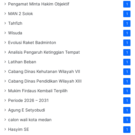
Pengamat Minta Hakim Objektif
1
MAN 2 Solok
1
Tahfizh
1
Wisuda
1
Evolusi Raket Badminton
1
Analisis Pengaruh Ketinggian Tempat
1
Latihan Beban
1
Cabang Dinas Kehutanan Wilayah VII
1
Cabang Dinas Pendidikan Wilayah XIII
1
Mukim Firdaus Kembali Terpilih
1
Periode 2026 – 2031
1
Agung E Setyobudi
1
calon wali kota medan
1
Hasyim SE
1