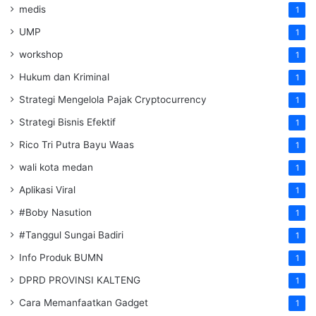
medis
1
UMP
1
workshop
1
Hukum dan Kriminal
1
Strategi Mengelola Pajak Cryptocurrency
1
Strategi Bisnis Efektif
1
Rico Tri Putra Bayu Waas
1
wali kota medan
1
Aplikasi Viral
1
#Boby Nasution
1
#Tanggul Sungai Badiri
1
Info Produk BUMN
1
DPRD PROVINSI KALTENG
1
Cara Memanfaatkan Gadget
1