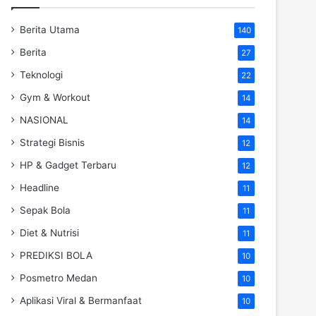
Berita Utama
140
Berita
27
Teknologi
22
Gym & Workout
14
NASIONAL
14
Strategi Bisnis
12
HP & Gadget Terbaru
12
Headline
11
Sepak Bola
11
Diet & Nutrisi
11
PREDIKSI BOLA
10
Posmetro Medan
10
Aplikasi Viral & Bermanfaat
10