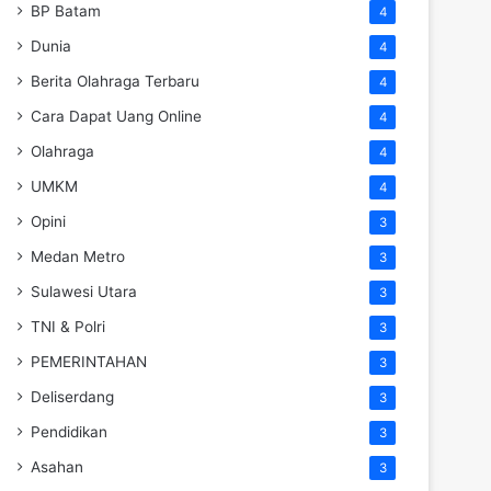
BP Batam
4
Dunia
4
Berita Olahraga Terbaru
4
Cara Dapat Uang Online
4
Olahraga
4
UMKM
4
Opini
3
Medan Metro
3
Sulawesi Utara
3
TNI & Polri
3
PEMERINTAHAN
3
Deliserdang
3
Pendidikan
3
Asahan
3