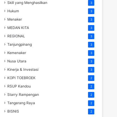
Skill yang Menghasilkan
3
Hukum
3
Menaker
3
MEDAN KITA
3
REGIONAL
3
Tanjungpinang
3
Kemenaker
3
Nusa Utara
3
Kinerja & Investasi
3
KOPI TOEBROEK
2
RSUP Kandou
2
Starry Rampengan
2
Tangerang Raya
2
BISNIS
2