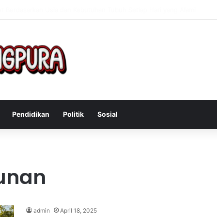
Mengatasi Gejala Post Power Syndrome Setelah Pensiun Kerja
Pendidikan
Politik
Sosial
unan
admin
April 18, 2025