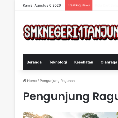
Kamis, Agustus 6 2026
Breaking News
Cara Efektif 
Beranda
Teknologi
Kesehatan
Olahraga
Home
/
Pengunjung Ragunan
Pengunjung Rag