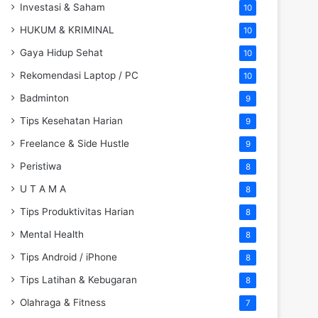
Investasi & Saham
10
HUKUM & KRIMINAL
10
Gaya Hidup Sehat
10
Rekomendasi Laptop / PC
10
Badminton
9
Tips Kesehatan Harian
9
Freelance & Side Hustle
9
Peristiwa
8
U T A M A
8
Tips Produktivitas Harian
8
Mental Health
8
Tips Android / iPhone
8
Tips Latihan & Kebugaran
8
Olahraga & Fitness
7