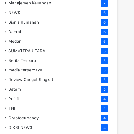
Manajemen Keuangan
7
NEWS
6
Bisnis Rumahan
6
Daerah
6
Medan
6
SUMATERA UTARA
5
Berita Terbaru
5
media terpercaya
5
Review Gadget Singkat
5
Batam
5
Politik
4
TNI
4
Cryptocurrency
4
DIKSI NEWS
4