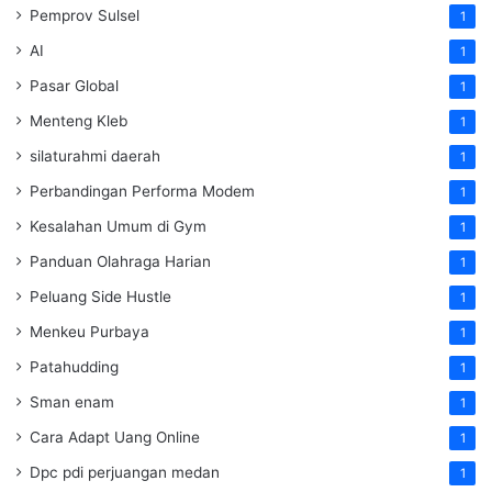
Pemprov Sulsel
1
AI
1
Pasar Global
1
Menteng Kleb
1
silaturahmi daerah
1
Perbandingan Performa Modem
1
Kesalahan Umum di Gym
1
Panduan Olahraga Harian
1
Peluang Side Hustle
1
Menkeu Purbaya
1
Patahudding
1
Sman enam
1
Cara Adapt Uang Online
1
Dpc pdi perjuangan medan
1