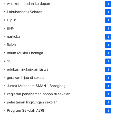
wali kota medan ke depan
1
Labuhanbatu Selatan
1
Ulp lb
1
BNN
1
narkoba
1
Raiza
1
Imum Mukim Lhoknga
1
SSEK
1
edukasi lingkungan siswa
1
gerakan hijau di sekolah
1
Jumat Menanam SMAN 1 Baregbeg
1
kegiatan penanaman pohon di sekolah
1
pelestarian lingkungan sekolah
1
Program Sekolah ASRI
1