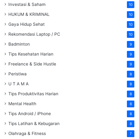
Investasi & Saham
10
HUKUM & KRIMINAL
10
Gaya Hidup Sehat
10
Rekomendasi Laptop / PC
10
Badminton
9
Tips Kesehatan Harian
9
Freelance & Side Hustle
9
Peristiwa
8
U T A M A
8
Tips Produktivitas Harian
8
Mental Health
8
Tips Android / iPhone
8
Tips Latihan & Kebugaran
8
Olahraga & Fitness
7