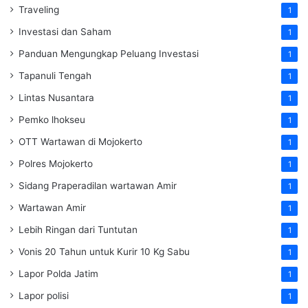
Traveling
1
Investasi dan Saham
1
Panduan Mengungkap Peluang Investasi
1
Tapanuli Tengah
1
Lintas Nusantara
1
Pemko lhokseu
1
OTT Wartawan di Mojokerto
1
Polres Mojokerto
1
Sidang Praperadilan wartawan Amir
1
Wartawan Amir
1
Lebih Ringan dari Tuntutan
1
Vonis 20 Tahun untuk Kurir 10 Kg Sabu
1
Lapor Polda Jatim
1
Lapor polisi
1