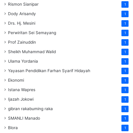
Rismon Sianipar
1
Dody Arisandy
1
Drs. Hj. Mesini
1
Perwiritan Sei Semayang
1
Prof Zainuddin
1
Sheikh Muhammad Walid
1
Ulama Yordania
1
Yayasan Pendidikan Farhan Syarif Hidayah
1
Ekonomi
1
Istana Wapres
1
Ijazah Jokowi
1
gibran rakabuming raka
1
SMANLI Manado
1
Blora
1