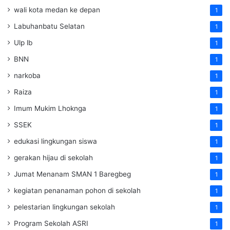
wali kota medan ke depan
1
Labuhanbatu Selatan
1
Ulp lb
1
BNN
1
narkoba
1
Raiza
1
Imum Mukim Lhoknga
1
SSEK
1
edukasi lingkungan siswa
1
gerakan hijau di sekolah
1
Jumat Menanam SMAN 1 Baregbeg
1
kegiatan penanaman pohon di sekolah
1
pelestarian lingkungan sekolah
1
Program Sekolah ASRI
1