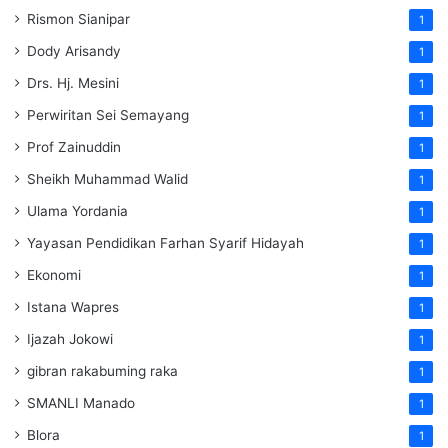
Rismon Sianipar
1
Dody Arisandy
1
Drs. Hj. Mesini
1
Perwiritan Sei Semayang
1
Prof Zainuddin
1
Sheikh Muhammad Walid
1
Ulama Yordania
1
Yayasan Pendidikan Farhan Syarif Hidayah
1
Ekonomi
1
Istana Wapres
1
Ijazah Jokowi
1
gibran rakabuming raka
1
SMANLI Manado
1
Blora
1