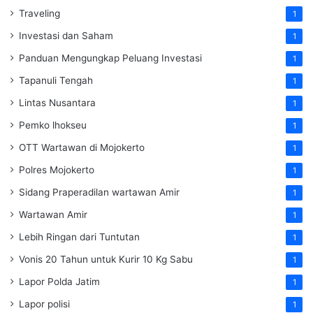
Traveling
1
Investasi dan Saham
1
Panduan Mengungkap Peluang Investasi
1
Tapanuli Tengah
1
Lintas Nusantara
1
Pemko lhokseu
1
OTT Wartawan di Mojokerto
1
Polres Mojokerto
1
Sidang Praperadilan wartawan Amir
1
Wartawan Amir
1
Lebih Ringan dari Tuntutan
1
Vonis 20 Tahun untuk Kurir 10 Kg Sabu
1
Lapor Polda Jatim
1
Lapor polisi
1