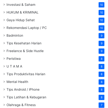
Investasi & Saham
10
HUKUM & KRIMINAL
10
Gaya Hidup Sehat
10
Rekomendasi Laptop / PC
10
Badminton
9
Tips Kesehatan Harian
9
Freelance & Side Hustle
9
Peristiwa
8
U T A M A
8
Tips Produktivitas Harian
8
Mental Health
8
Tips Android / iPhone
8
Tips Latihan & Kebugaran
8
Olahraga & Fitness
7