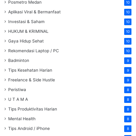
Posmetro Medan
10
Aplikasi Viral & Bermanfaat
10
Investasi & Saham
10
HUKUM & KRIMINAL
10
Gaya Hidup Sehat
10
Rekomendasi Laptop / PC
10
Badminton
9
Tips Kesehatan Harian
9
Freelance & Side Hustle
9
Peristiwa
8
U T A M A
8
Tips Produktivitas Harian
8
Mental Health
8
Tips Android / iPhone
8