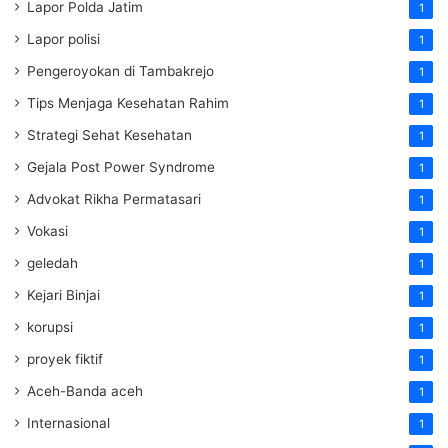
Lapor Polda Jatim
1
Lapor polisi
1
Pengeroyokan di Tambakrejo
1
Tips Menjaga Kesehatan Rahim
1
Strategi Sehat Kesehatan
1
Gejala Post Power Syndrome
1
Advokat Rikha Permatasari
1
Vokasi
1
geledah
1
Kejari Binjai
1
korupsi
1
proyek fiktif
1
Aceh-Banda aceh
1
Internasional
1