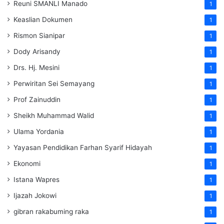
Reuni SMANLI Manado
1
Keaslian Dokumen
1
Rismon Sianipar
1
Dody Arisandy
1
Drs. Hj. Mesini
1
Perwiritan Sei Semayang
1
Prof Zainuddin
1
Sheikh Muhammad Walid
1
Ulama Yordania
1
Yayasan Pendidikan Farhan Syarif Hidayah
1
Ekonomi
1
Istana Wapres
1
Ijazah Jokowi
1
gibran rakabuming raka
1