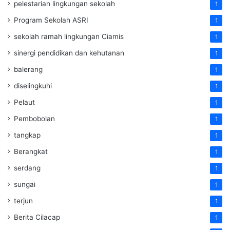
pelestarian lingkungan sekolah
1
Program Sekolah ASRI
1
sekolah ramah lingkungan Ciamis
1
sinergi pendidikan dan kehutanan
1
balerang
1
diselingkuhi
1
Pelaut
1
Pembobolan
1
tangkap
1
Berangkat
1
serdang
1
sungai
1
terjun
1
Berita Cilacap
1