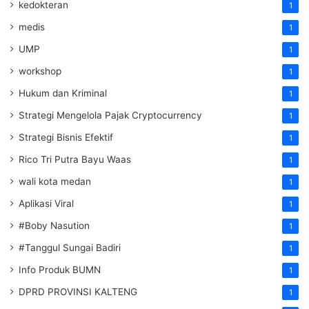
kedokteran
1
medis
1
UMP
1
workshop
1
Hukum dan Kriminal
1
Strategi Mengelola Pajak Cryptocurrency
1
Strategi Bisnis Efektif
1
Rico Tri Putra Bayu Waas
1
wali kota medan
1
Aplikasi Viral
1
#Boby Nasution
1
#Tanggul Sungai Badiri
1
Info Produk BUMN
1
DPRD PROVINSI KALTENG
1