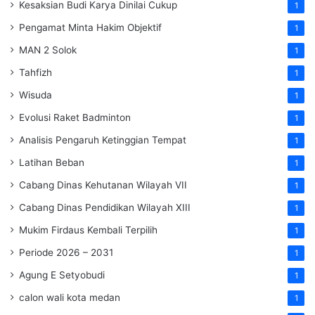
Kesaksian Budi Karya Dinilai Cukup
1
Pengamat Minta Hakim Objektif
1
MAN 2 Solok
1
Tahfizh
1
Wisuda
1
Evolusi Raket Badminton
1
Analisis Pengaruh Ketinggian Tempat
1
Latihan Beban
1
Cabang Dinas Kehutanan Wilayah VII
1
Cabang Dinas Pendidikan Wilayah XIII
1
Mukim Firdaus Kembali Terpilih
1
Periode 2026 – 2031
1
Agung E Setyobudi
1
calon wali kota medan
1