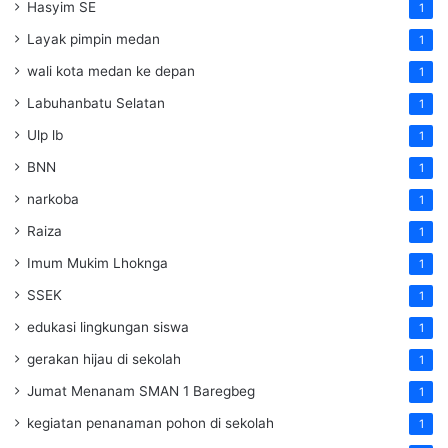
Hasyim SE
1
Layak pimpin medan
1
wali kota medan ke depan
1
Labuhanbatu Selatan
1
Ulp lb
1
BNN
1
narkoba
1
Raiza
1
Imum Mukim Lhoknga
1
SSEK
1
edukasi lingkungan siswa
1
gerakan hijau di sekolah
1
Jumat Menanam SMAN 1 Baregbeg
1
kegiatan penanaman pohon di sekolah
1