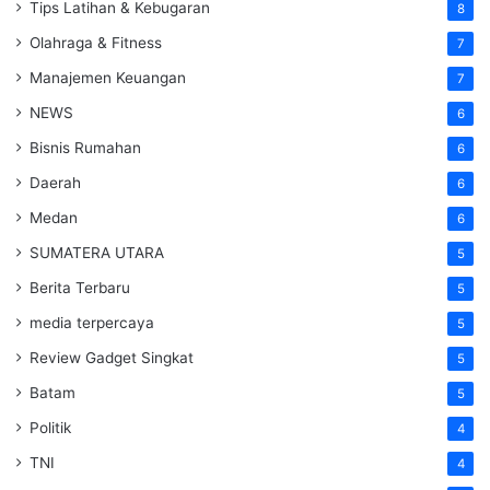
Tips Latihan & Kebugaran
8
Olahraga & Fitness
7
Manajemen Keuangan
7
NEWS
6
Bisnis Rumahan
6
Daerah
6
Medan
6
SUMATERA UTARA
5
Berita Terbaru
5
media terpercaya
5
Review Gadget Singkat
5
Batam
5
Politik
4
TNI
4