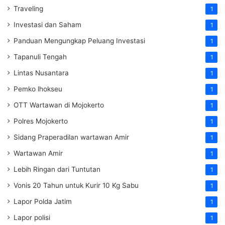
Traveling
1
Investasi dan Saham
1
Panduan Mengungkap Peluang Investasi
1
Tapanuli Tengah
1
Lintas Nusantara
1
Pemko lhokseu
1
OTT Wartawan di Mojokerto
1
Polres Mojokerto
1
Sidang Praperadilan wartawan Amir
1
Wartawan Amir
1
Lebih Ringan dari Tuntutan
1
Vonis 20 Tahun untuk Kurir 10 Kg Sabu
1
Lapor Polda Jatim
1
Lapor polisi
1