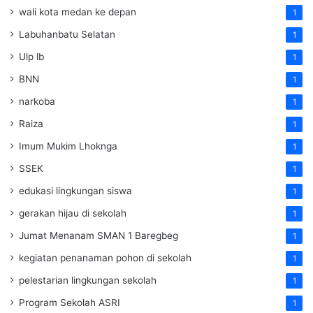
wali kota medan ke depan
1
Labuhanbatu Selatan
1
Ulp lb
1
BNN
1
narkoba
1
Raiza
1
Imum Mukim Lhoknga
1
SSEK
1
edukasi lingkungan siswa
1
gerakan hijau di sekolah
1
Jumat Menanam SMAN 1 Baregbeg
1
kegiatan penanaman pohon di sekolah
1
pelestarian lingkungan sekolah
1
Program Sekolah ASRI
1