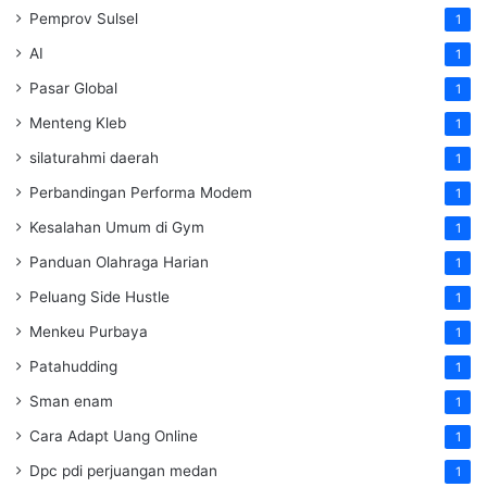
Pemprov Sulsel
1
AI
1
Pasar Global
1
Menteng Kleb
1
silaturahmi daerah
1
Perbandingan Performa Modem
1
Kesalahan Umum di Gym
1
Panduan Olahraga Harian
1
Peluang Side Hustle
1
Menkeu Purbaya
1
Patahudding
1
Sman enam
1
Cara Adapt Uang Online
1
Dpc pdi perjuangan medan
1