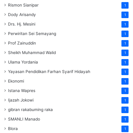
Rismon Sianipar
1
Dody Arisandy
1
Drs. Hj. Mesini
1
Perwiritan Sei Semayang
1
Prof Zainuddin
1
Sheikh Muhammad Walid
1
Ulama Yordania
1
Yayasan Pendidikan Farhan Syarif Hidayah
1
Ekonomi
1
Istana Wapres
1
Ijazah Jokowi
1
gibran rakabuming raka
1
SMANLI Manado
1
Blora
1