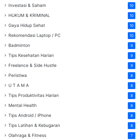
Investasi & Saham
10
HUKUM & KRIMINAL
10
Gaya Hidup Sehat
10
Rekomendasi Laptop / PC
10
Badminton
9
Tips Kesehatan Harian
9
Freelance & Side Hustle
9
Peristiwa
8
U T A M A
8
Tips Produktivitas Harian
8
Mental Health
8
Tips Android / iPhone
8
Tips Latihan & Kebugaran
8
Olahraga & Fitness
7