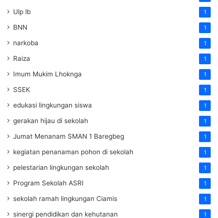
Ulp lb
1
BNN
1
narkoba
1
Raiza
1
Imum Mukim Lhoknga
1
SSEK
1
edukasi lingkungan siswa
1
gerakan hijau di sekolah
1
Jumat Menanam SMAN 1 Baregbeg
1
kegiatan penanaman pohon di sekolah
1
pelestarian lingkungan sekolah
1
Program Sekolah ASRI
1
sekolah ramah lingkungan Ciamis
1
sinergi pendidikan dan kehutanan
1