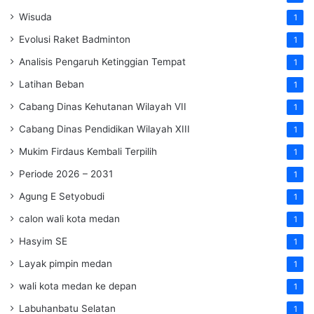
Wisuda
1
Evolusi Raket Badminton
1
Analisis Pengaruh Ketinggian Tempat
1
Latihan Beban
1
Cabang Dinas Kehutanan Wilayah VII
1
Cabang Dinas Pendidikan Wilayah XIII
1
Mukim Firdaus Kembali Terpilih
1
Periode 2026 – 2031
1
Agung E Setyobudi
1
calon wali kota medan
1
Hasyim SE
1
Layak pimpin medan
1
wali kota medan ke depan
1
Labuhanbatu Selatan
1