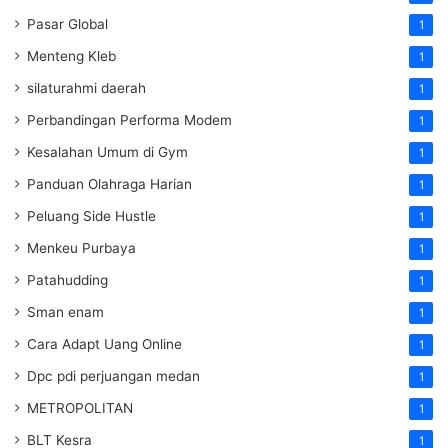
Pasar Global
1
Menteng Kleb
1
silaturahmi daerah
1
Perbandingan Performa Modem
1
Kesalahan Umum di Gym
1
Panduan Olahraga Harian
1
Peluang Side Hustle
1
Menkeu Purbaya
1
Patahudding
1
Sman enam
1
Cara Adapt Uang Online
1
Dpc pdi perjuangan medan
1
METROPOLITAN
1
BLT Kesra
1