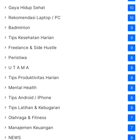
Gaya Hidup Sehat
10
Rekomendasi Laptop / PC
10
Badminton
9
Tips Kesehatan Harian
9
Freelance & Side Hustle
9
Peristiwa
8
U T A M A
8
Tips Produktivitas Harian
8
Mental Health
8
Tips Android / iPhone
8
Tips Latihan & Kebugaran
8
Olahraga & Fitness
7
Manajemen Keuangan
7
NEWS
6