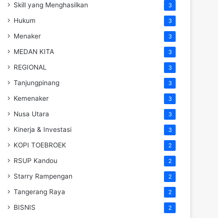
Skill yang Menghasilkan
3
Hukum
3
Menaker
3
MEDAN KITA
3
REGIONAL
3
Tanjungpinang
3
Kemenaker
3
Nusa Utara
3
Kinerja & Investasi
3
KOPI TOEBROEK
2
RSUP Kandou
2
Starry Rampengan
2
Tangerang Raya
2
BISNIS
2