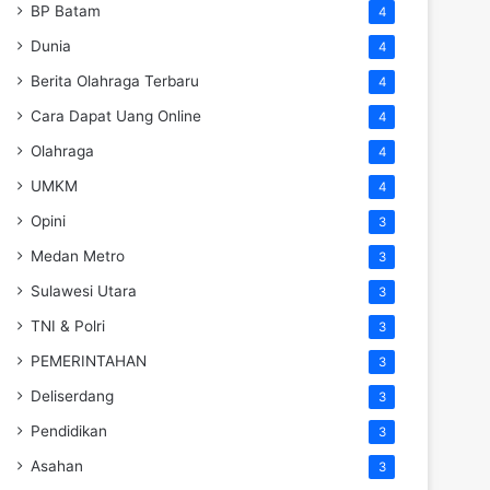
BP Batam
4
Dunia
4
Berita Olahraga Terbaru
4
Cara Dapat Uang Online
4
Olahraga
4
UMKM
4
Opini
3
Medan Metro
3
Sulawesi Utara
3
TNI & Polri
3
PEMERINTAHAN
3
Deliserdang
3
Pendidikan
3
Asahan
3