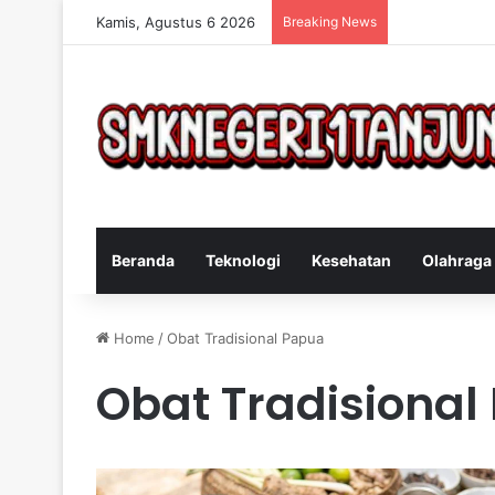
Kamis, Agustus 6 2026
Breaking News
Cara Efektif 
Beranda
Teknologi
Kesehatan
Olahraga
Home
/
Obat Tradisional Papua
Obat Tradisional