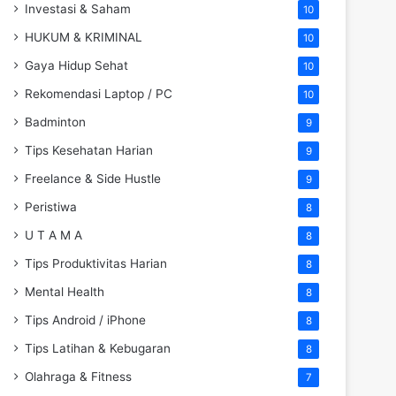
Investasi & Saham
10
HUKUM & KRIMINAL
10
Gaya Hidup Sehat
10
Rekomendasi Laptop / PC
10
Badminton
9
Tips Kesehatan Harian
9
Freelance & Side Hustle
9
Peristiwa
8
U T A M A
8
Tips Produktivitas Harian
8
Mental Health
8
Tips Android / iPhone
8
Tips Latihan & Kebugaran
8
Olahraga & Fitness
7