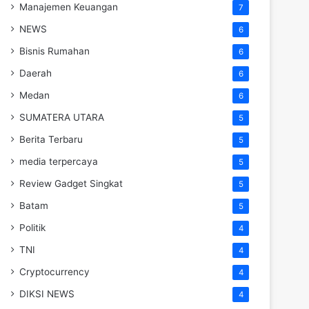
Manajemen Keuangan
7
NEWS
6
Bisnis Rumahan
6
Daerah
6
Medan
6
SUMATERA UTARA
5
Berita Terbaru
5
media terpercaya
5
Review Gadget Singkat
5
Batam
5
Politik
4
TNI
4
Cryptocurrency
4
DIKSI NEWS
4