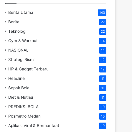
Berita Utama
140
Berita
27
Teknologi
22
Gym & Workout
14
NASIONAL
14
Strategi Bisnis
12
HP & Gadget Terbaru
12
Headline
11
Sepak Bola
11
Diet & Nutrisi
11
PREDIKSI BOLA
10
Posmetro Medan
10
Aplikasi Viral & Bermanfaat
10