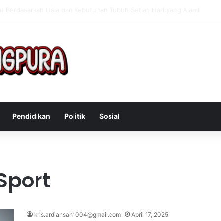
Mengatasi Gejala Post Power Syndrome Setelah Pensiun Kerja
Pendidikan
Politik
Sosial
Sport
kris.ardiansah1004@gmail.com
April 17, 2025