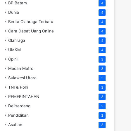
BP Batam
4
Dunia
4
Berita Olahraga Terbaru
4
Cara Dapat Uang Online
4
Olahraga
4
UMKM
4
Opini
3
Medan Metro
3
Sulawesi Utara
3
TNI & Polri
3
PEMERINTAHAN
3
Deliserdang
3
Pendidikan
3
Asahan
3