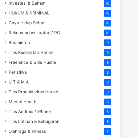
Investasi & Saham
10
HUKUM & KRIMINAL
10
Gaya Hidup Sehat
10
Rekomendasi Laptop / PC
10
Badminton
9
Tips Kesehatan Harian
9
Freelance & Side Hustle
9
Peristiwa
8
U T A M A
8
Tips Produktivitas Harian
8
Mental Health
8
Tips Android / iPhone
8
Tips Latihan & Kebugaran
8
Olahraga & Fitness
7