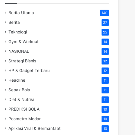
Berita Utama
140
Berita
27
Teknologi
22
Gym & Workout
14
NASIONAL
14
Strategi Bisnis
12
HP & Gadget Terbaru
12
Headline
11
Sepak Bola
11
Diet & Nutrisi
11
PREDIKSI BOLA
10
Posmetro Medan
10
Aplikasi Viral & Bermanfaat
10