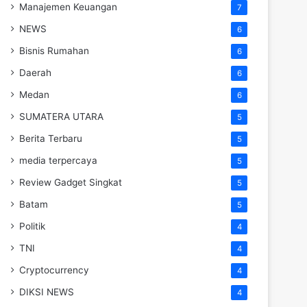
Manajemen Keuangan
7
NEWS
6
Bisnis Rumahan
6
Daerah
6
Medan
6
SUMATERA UTARA
5
Berita Terbaru
5
media terpercaya
5
Review Gadget Singkat
5
Batam
5
Politik
4
TNI
4
Cryptocurrency
4
DIKSI NEWS
4