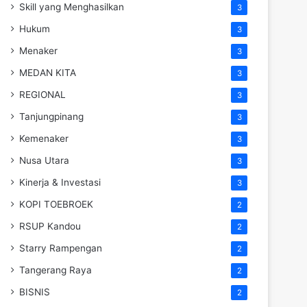
Skill yang Menghasilkan
3
Hukum
3
Menaker
3
MEDAN KITA
3
REGIONAL
3
Tanjungpinang
3
Kemenaker
3
Nusa Utara
3
Kinerja & Investasi
3
KOPI TOEBROEK
2
RSUP Kandou
2
Starry Rampengan
2
Tangerang Raya
2
BISNIS
2