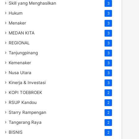
Skill yang Menghasilkan
3
Hukum
3
Menaker
3
MEDAN KITA
3
REGIONAL
3
Tanjungpinang
3
Kemenaker
3
Nusa Utara
3
Kinerja & Investasi
3
KOPI TOEBROEK
2
RSUP Kandou
2
Starry Rampengan
2
Tangerang Raya
2
BISNIS
2