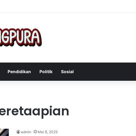
Mengatasi Gejala Post Power Syndrome Setelah Pensiun Kerja
Pendidikan
Politik
Sosial
keretaapian
admin
Mei 8, 2025