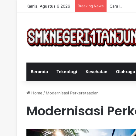
Kamis, Agustus 6 2026
Breaking News
Cara Efektif 
Beranda
Teknologi
Kesehatan
Olahraga
Home
/
Modernisasi Perkeretaapian
Modernisasi Per