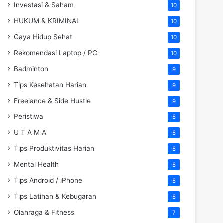
Investasi & Saham
10
HUKUM & KRIMINAL
10
Gaya Hidup Sehat
10
Rekomendasi Laptop / PC
10
Badminton
9
Tips Kesehatan Harian
9
Freelance & Side Hustle
9
Peristiwa
8
U T A M A
8
Tips Produktivitas Harian
8
Mental Health
8
Tips Android / iPhone
8
Tips Latihan & Kebugaran
8
Olahraga & Fitness
7