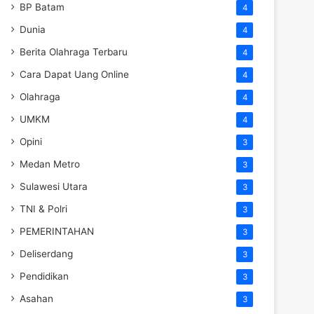
BP Batam
4
Dunia
4
Berita Olahraga Terbaru
4
Cara Dapat Uang Online
4
Olahraga
4
UMKM
4
Opini
3
Medan Metro
3
Sulawesi Utara
3
TNI & Polri
3
PEMERINTAHAN
3
Deliserdang
3
Pendidikan
3
Asahan
3