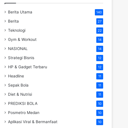
Berita Utama
140
Berita
27
Teknologi
22
Gym & Workout
14
NASIONAL
14
Strategi Bisnis
12
HP & Gadget Terbaru
12
Headline
11
Sepak Bola
11
Diet & Nutrisi
11
PREDIKSI BOLA
10
Posmetro Medan
10
Aplikasi Viral & Bermanfaat
10