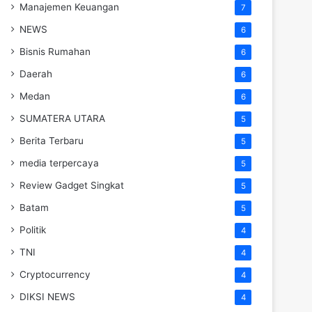
Manajemen Keuangan
7
NEWS
6
Bisnis Rumahan
6
Daerah
6
Medan
6
SUMATERA UTARA
5
Berita Terbaru
5
media terpercaya
5
Review Gadget Singkat
5
Batam
5
Politik
4
TNI
4
Cryptocurrency
4
DIKSI NEWS
4