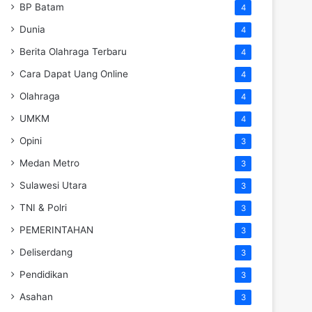
BP Batam
4
Dunia
4
Berita Olahraga Terbaru
4
Cara Dapat Uang Online
4
Olahraga
4
UMKM
4
Opini
3
Medan Metro
3
Sulawesi Utara
3
TNI & Polri
3
PEMERINTAHAN
3
Deliserdang
3
Pendidikan
3
Asahan
3