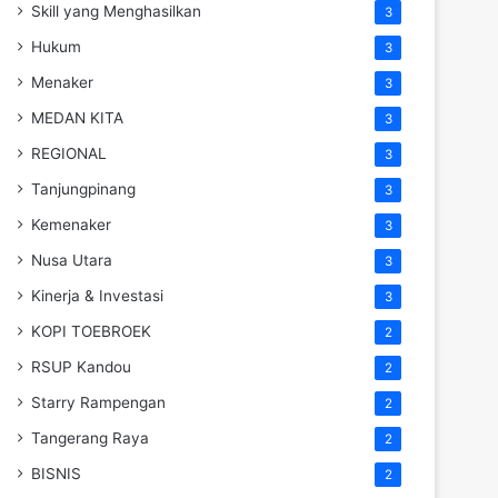
Skill yang Menghasilkan
3
Hukum
3
Menaker
3
MEDAN KITA
3
REGIONAL
3
Tanjungpinang
3
Kemenaker
3
Nusa Utara
3
Kinerja & Investasi
3
KOPI TOEBROEK
2
RSUP Kandou
2
Starry Rampengan
2
Tangerang Raya
2
BISNIS
2