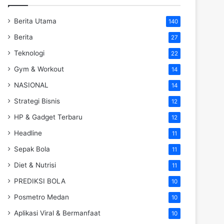
Berita Utama
140
Berita
27
Teknologi
22
Gym & Workout
14
NASIONAL
14
Strategi Bisnis
12
HP & Gadget Terbaru
12
Headline
11
Sepak Bola
11
Diet & Nutrisi
11
PREDIKSI BOLA
10
Posmetro Medan
10
Aplikasi Viral & Bermanfaat
10