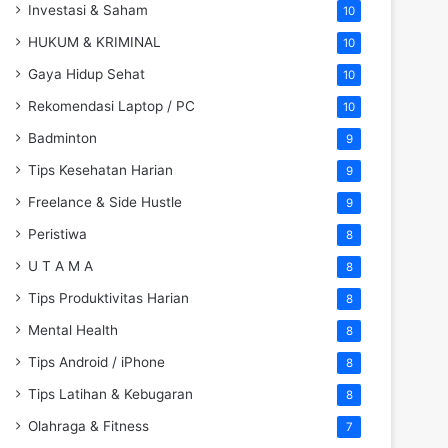
Investasi & Saham
10
HUKUM & KRIMINAL
10
Gaya Hidup Sehat
10
Rekomendasi Laptop / PC
10
Badminton
9
Tips Kesehatan Harian
9
Freelance & Side Hustle
9
Peristiwa
8
U T A M A
8
Tips Produktivitas Harian
8
Mental Health
8
Tips Android / iPhone
8
Tips Latihan & Kebugaran
8
Olahraga & Fitness
7