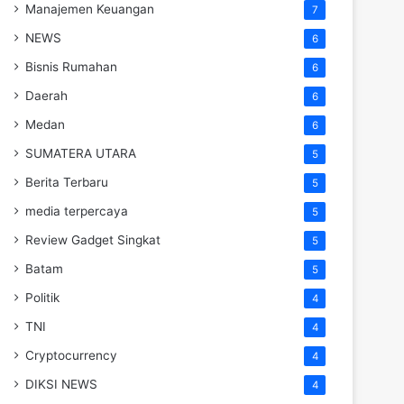
Manajemen Keuangan
7
NEWS
6
Bisnis Rumahan
6
Daerah
6
Medan
6
SUMATERA UTARA
5
Berita Terbaru
5
media terpercaya
5
Review Gadget Singkat
5
Batam
5
Politik
4
TNI
4
Cryptocurrency
4
DIKSI NEWS
4