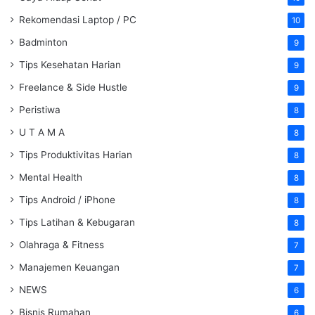
Rekomendasi Laptop / PC
10
Badminton
9
Tips Kesehatan Harian
9
Freelance & Side Hustle
9
Peristiwa
8
U T A M A
8
Tips Produktivitas Harian
8
Mental Health
8
Tips Android / iPhone
8
Tips Latihan & Kebugaran
8
Olahraga & Fitness
7
Manajemen Keuangan
7
NEWS
6
Bisnis Rumahan
6