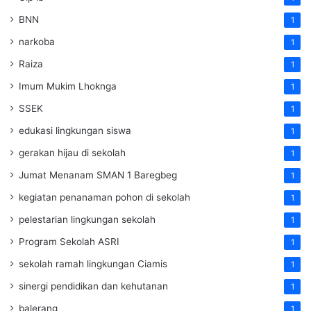
BNN
1
narkoba
1
Raiza
1
Imum Mukim Lhoknga
1
SSEK
1
edukasi lingkungan siswa
1
gerakan hijau di sekolah
1
Jumat Menanam SMAN 1 Baregbeg
1
kegiatan penanaman pohon di sekolah
1
pelestarian lingkungan sekolah
1
Program Sekolah ASRI
1
sekolah ramah lingkungan Ciamis
1
sinergi pendidikan dan kehutanan
1
balerang
1