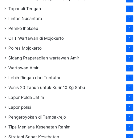
Tapanuli Tengah
1
Lintas Nusantara
1
Pemko lhokseu
1
OTT Wartawan di Mojokerto
1
Polres Mojokerto
1
Sidang Praperadilan wartawan Amir
1
Wartawan Amir
1
Lebih Ringan dari Tuntutan
1
Vonis 20 Tahun untuk Kurir 10 Kg Sabu
1
Lapor Polda Jatim
1
Lapor polisi
1
Pengeroyokan di Tambakrejo
1
Tips Menjaga Kesehatan Rahim
1
Strategi Sehat Kesehatan
1