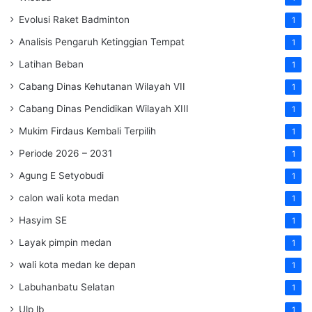
Evolusi Raket Badminton
1
Analisis Pengaruh Ketinggian Tempat
1
Latihan Beban
1
Cabang Dinas Kehutanan Wilayah VII
1
Cabang Dinas Pendidikan Wilayah XIII
1
Mukim Firdaus Kembali Terpilih
1
Periode 2026 – 2031
1
Agung E Setyobudi
1
calon wali kota medan
1
Hasyim SE
1
Layak pimpin medan
1
wali kota medan ke depan
1
Labuhanbatu Selatan
1
Ulp lb
1