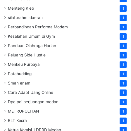
Menteng Kleb
1
silaturahmi daerah
1
Perbandingan Performa Modem
1
Kesalahan Umum di Gym
1
Panduan Olahraga Harian
1
Peluang Side Hustle
1
Menkeu Purbaya
1
Patahudding
1
Sman enam
1
Cara Adapt Uang Online
1
Dpc pdi perjuangan medan
1
METROPOLITAN
1
BLT Kesra
1
Ketua Komisi 1 DPRD Medan
1