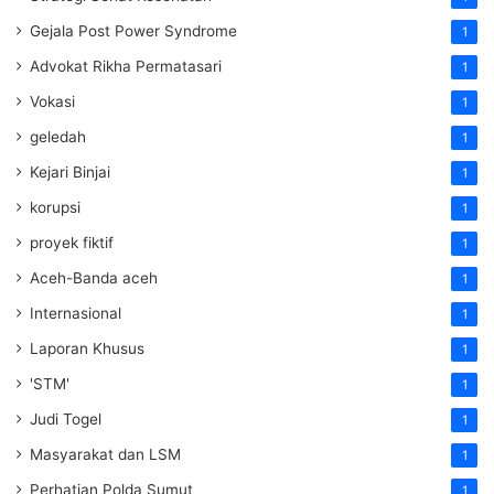
Gejala Post Power Syndrome
1
Advokat Rikha Permatasari
1
Vokasi
1
geledah
1
Kejari Binjai
1
korupsi
1
proyek fiktif
1
Aceh-Banda aceh
1
Internasional
1
Laporan Khusus
1
'STM'
1
Judi Togel
1
Masyarakat dan LSM
1
Perhatian Polda Sumut
1