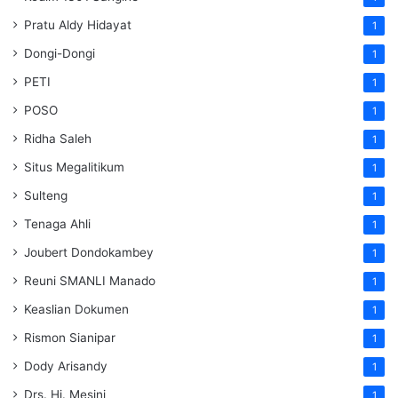
Pratu Aldy Hidayat
1
Dongi-Dongi
1
PETI
1
POSO
1
Ridha Saleh
1
Situs Megalitikum
1
Sulteng
1
Tenaga Ahli
1
Joubert Dondokambey
1
Reuni SMANLI Manado
1
Keaslian Dokumen
1
Rismon Sianipar
1
Dody Arisandy
1
Drs. Hj. Mesini
1