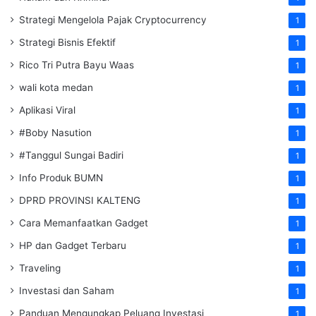
Strategi Mengelola Pajak Cryptocurrency
1
Strategi Bisnis Efektif
1
Rico Tri Putra Bayu Waas
1
wali kota medan
1
Aplikasi Viral
1
#Boby Nasution
1
#Tanggul Sungai Badiri
1
Info Produk BUMN
1
DPRD PROVINSI KALTENG
1
Cara Memanfaatkan Gadget
1
HP dan Gadget Terbaru
1
Traveling
1
Investasi dan Saham
1
Panduan Mengungkap Peluang Investasi
1