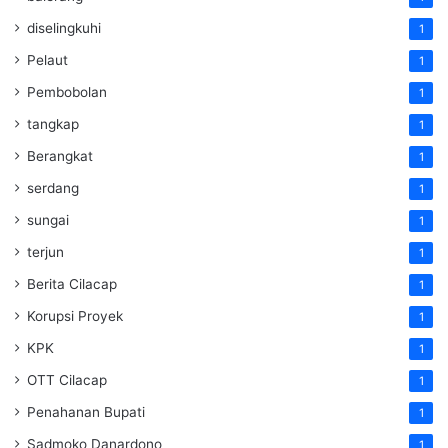
diselingkuhi
1
Pelaut
1
Pembobolan
1
tangkap
1
Berangkat
1
serdang
1
sungai
1
terjun
1
Berita Cilacap
1
Korupsi Proyek
1
KPK
1
OTT Cilacap
1
Penahanan Bupati
1
Sadmoko Danardono
1