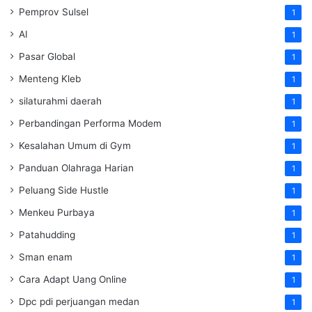
Pemprov Sulsel
1
AI
1
Pasar Global
1
Menteng Kleb
1
silaturahmi daerah
1
Perbandingan Performa Modem
1
Kesalahan Umum di Gym
1
Panduan Olahraga Harian
1
Peluang Side Hustle
1
Menkeu Purbaya
1
Patahudding
1
Sman enam
1
Cara Adapt Uang Online
1
Dpc pdi perjuangan medan
1