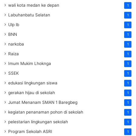
wali kota medan ke depan
1
Labuhanbatu Selatan
1
Ulp lb
1
BNN
1
narkoba
1
Raiza
1
Imum Mukim Lhoknga
1
SSEK
1
edukasi lingkungan siswa
1
gerakan hijau di sekolah
1
Jumat Menanam SMAN 1 Baregbeg
1
kegiatan penanaman pohon di sekolah
1
pelestarian lingkungan sekolah
1
Program Sekolah ASRI
1