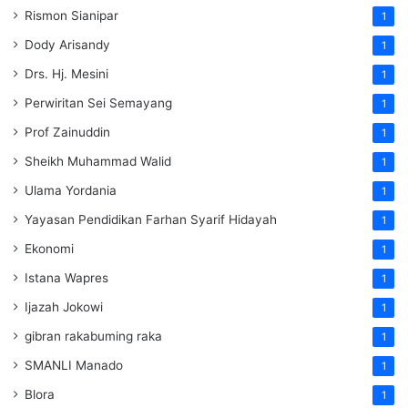
Rismon Sianipar
1
Dody Arisandy
1
Drs. Hj. Mesini
1
Perwiritan Sei Semayang
1
Prof Zainuddin
1
Sheikh Muhammad Walid
1
Ulama Yordania
1
Yayasan Pendidikan Farhan Syarif Hidayah
1
Ekonomi
1
Istana Wapres
1
Ijazah Jokowi
1
gibran rakabuming raka
1
SMANLI Manado
1
Blora
1