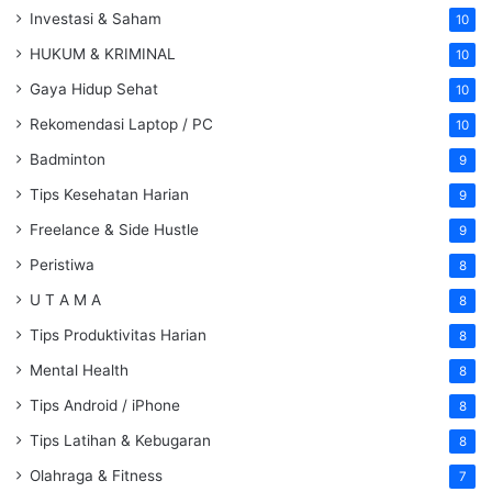
Investasi & Saham
10
HUKUM & KRIMINAL
10
Gaya Hidup Sehat
10
Rekomendasi Laptop / PC
10
Badminton
9
Tips Kesehatan Harian
9
Freelance & Side Hustle
9
Peristiwa
8
U T A M A
8
Tips Produktivitas Harian
8
Mental Health
8
Tips Android / iPhone
8
Tips Latihan & Kebugaran
8
Olahraga & Fitness
7