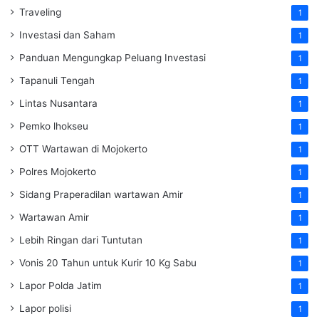
Traveling
1
Investasi dan Saham
1
Panduan Mengungkap Peluang Investasi
1
Tapanuli Tengah
1
Lintas Nusantara
1
Pemko lhokseu
1
OTT Wartawan di Mojokerto
1
Polres Mojokerto
1
Sidang Praperadilan wartawan Amir
1
Wartawan Amir
1
Lebih Ringan dari Tuntutan
1
Vonis 20 Tahun untuk Kurir 10 Kg Sabu
1
Lapor Polda Jatim
1
Lapor polisi
1