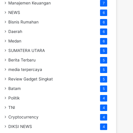
Manajemen Keuangan
7
NEWS
6
Bisnis Rumahan
6
Daerah
6
Medan
6
SUMATERA UTARA
5
Berita Terbaru
5
media terpercaya
5
Review Gadget Singkat
5
Batam
5
Politik
4
TNI
4
Cryptocurrency
4
DIKSI NEWS
4