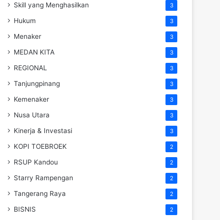
Skill yang Menghasilkan
3
Hukum
3
Menaker
3
MEDAN KITA
3
REGIONAL
3
Tanjungpinang
3
Kemenaker
3
Nusa Utara
3
Kinerja & Investasi
3
KOPI TOEBROEK
2
RSUP Kandou
2
Starry Rampengan
2
Tangerang Raya
2
BISNIS
2