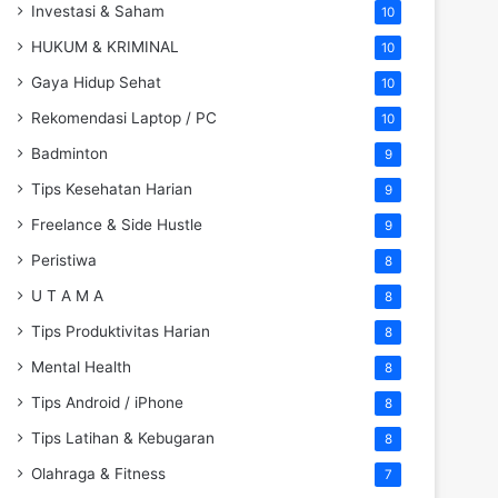
Investasi & Saham
10
HUKUM & KRIMINAL
10
Gaya Hidup Sehat
10
Rekomendasi Laptop / PC
10
Badminton
9
Tips Kesehatan Harian
9
Freelance & Side Hustle
9
Peristiwa
8
U T A M A
8
Tips Produktivitas Harian
8
Mental Health
8
Tips Android / iPhone
8
Tips Latihan & Kebugaran
8
Olahraga & Fitness
7