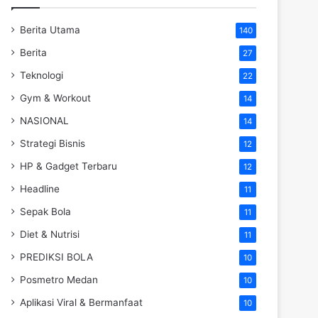
Berita Utama
140
Berita
27
Teknologi
22
Gym & Workout
14
NASIONAL
14
Strategi Bisnis
12
HP & Gadget Terbaru
12
Headline
11
Sepak Bola
11
Diet & Nutrisi
11
PREDIKSI BOLA
10
Posmetro Medan
10
Aplikasi Viral & Bermanfaat
10