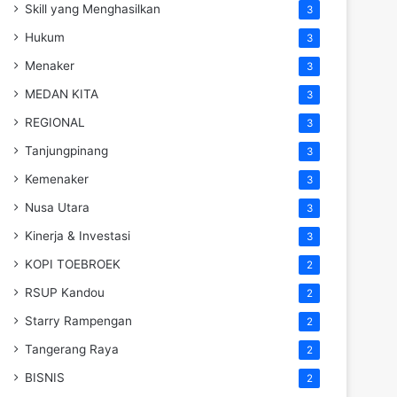
Skill yang Menghasilkan
3
Hukum
3
Menaker
3
MEDAN KITA
3
REGIONAL
3
Tanjungpinang
3
Kemenaker
3
Nusa Utara
3
Kinerja & Investasi
3
KOPI TOEBROEK
2
RSUP Kandou
2
Starry Rampengan
2
Tangerang Raya
2
BISNIS
2