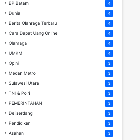
BP Batam
4
Dunia
4
Berita Olahraga Terbaru
4
Cara Dapat Uang Online
4
Olahraga
4
UMKM
4
Opini
3
Medan Metro
3
Sulawesi Utara
3
TNI & Polri
3
PEMERINTAHAN
3
Deliserdang
3
Pendidikan
3
Asahan
3