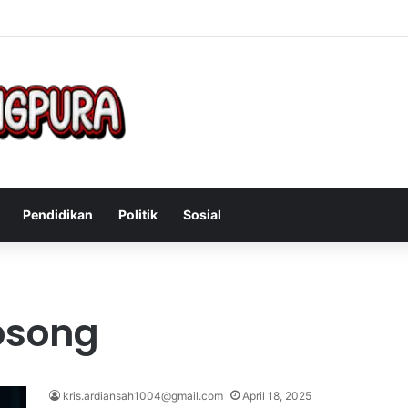
Mengatasi Gejala Post Power Syndrome Setelah Pensiun Kerja
Pendidikan
Politik
Sosial
osong
kris.ardiansah1004@gmail.com
April 18, 2025