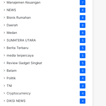
Manajemen Keuangan
7
NEWS
6
Bisnis Rumahan
6
Daerah
6
Medan
6
SUMATERA UTARA
5
Berita Terbaru
5
media terpercaya
5
Review Gadget Singkat
5
Batam
5
Politik
4
TNI
4
Cryptocurrency
4
DIKSI NEWS
4