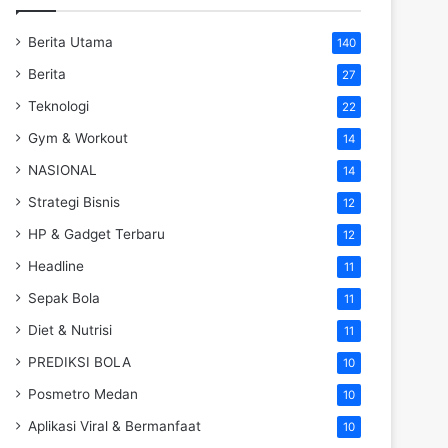
Berita Utama
140
Berita
27
Teknologi
22
Gym & Workout
14
NASIONAL
14
Strategi Bisnis
12
HP & Gadget Terbaru
12
Headline
11
Sepak Bola
11
Diet & Nutrisi
11
PREDIKSI BOLA
10
Posmetro Medan
10
Aplikasi Viral & Bermanfaat
10