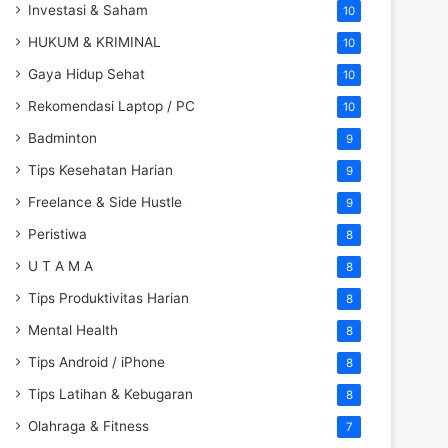
Investasi & Saham
10
HUKUM & KRIMINAL
10
Gaya Hidup Sehat
10
Rekomendasi Laptop / PC
10
Badminton
9
Tips Kesehatan Harian
9
Freelance & Side Hustle
9
Peristiwa
8
U T A M A
8
Tips Produktivitas Harian
8
Mental Health
8
Tips Android / iPhone
8
Tips Latihan & Kebugaran
8
Olahraga & Fitness
7