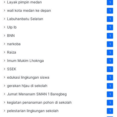
Layak pimpin medan
1
wali kota medan ke depan
1
Labuhanbatu Selatan
1
Ulp lb
1
BNN
1
narkoba
1
Raiza
1
Imum Mukim Lhoknga
1
SSEK
1
edukasi lingkungan siswa
1
gerakan hijau di sekolah
1
Jumat Menanam SMAN 1 Baregbeg
1
kegiatan penanaman pohon di sekolah
1
pelestarian lingkungan sekolah
1