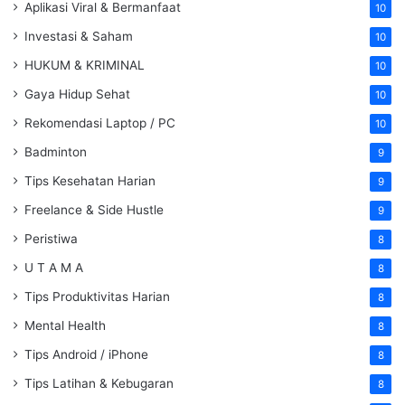
Aplikasi Viral & Bermanfaat
10
Investasi & Saham
10
HUKUM & KRIMINAL
10
Gaya Hidup Sehat
10
Rekomendasi Laptop / PC
10
Badminton
9
Tips Kesehatan Harian
9
Freelance & Side Hustle
9
Peristiwa
8
U T A M A
8
Tips Produktivitas Harian
8
Mental Health
8
Tips Android / iPhone
8
Tips Latihan & Kebugaran
8