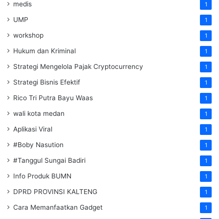
medis
1
UMP
1
workshop
1
Hukum dan Kriminal
1
Strategi Mengelola Pajak Cryptocurrency
1
Strategi Bisnis Efektif
1
Rico Tri Putra Bayu Waas
1
wali kota medan
1
Aplikasi Viral
1
#Boby Nasution
1
#Tanggul Sungai Badiri
1
Info Produk BUMN
1
DPRD PROVINSI KALTENG
1
Cara Memanfaatkan Gadget
1