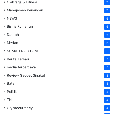
Olahraga & Fitness
7
Manajemen Keuangan
7
NEWS
6
Bisnis Rumahan
6
Daerah
6
Medan
6
SUMATERA UTARA
5
Berita Terbaru
5
media terpercaya
5
Review Gadget Singkat
5
Batam
5
Politik
4
TNI
4
Cryptocurrency
4