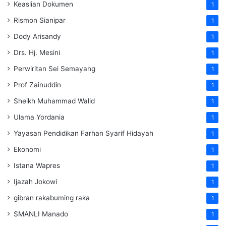
Keaslian Dokumen
1
Rismon Sianipar
1
Dody Arisandy
1
Drs. Hj. Mesini
1
Perwiritan Sei Semayang
1
Prof Zainuddin
1
Sheikh Muhammad Walid
1
Ulama Yordania
1
Yayasan Pendidikan Farhan Syarif Hidayah
1
Ekonomi
1
Istana Wapres
1
Ijazah Jokowi
1
gibran rakabuming raka
1
SMANLI Manado
1