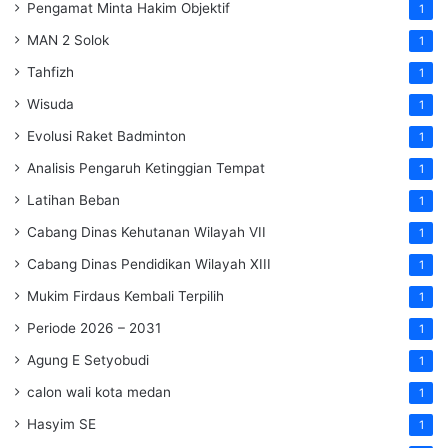
Pengamat Minta Hakim Objektif
1
MAN 2 Solok
1
Tahfizh
1
Wisuda
1
Evolusi Raket Badminton
1
Analisis Pengaruh Ketinggian Tempat
1
Latihan Beban
1
Cabang Dinas Kehutanan Wilayah VII
1
Cabang Dinas Pendidikan Wilayah XIII
1
Mukim Firdaus Kembali Terpilih
1
Periode 2026 – 2031
1
Agung E Setyobudi
1
calon wali kota medan
1
Hasyim SE
1