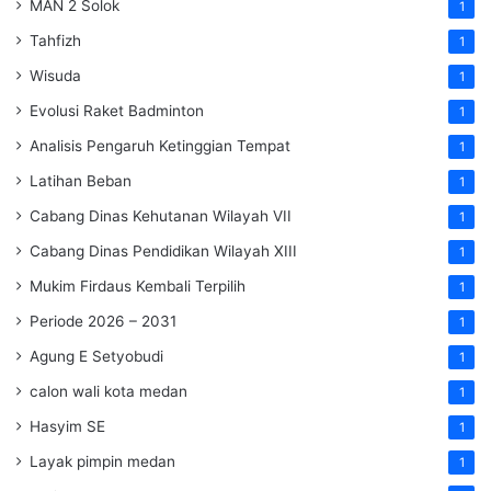
MAN 2 Solok
1
Tahfizh
1
Wisuda
1
Evolusi Raket Badminton
1
Analisis Pengaruh Ketinggian Tempat
1
Latihan Beban
1
Cabang Dinas Kehutanan Wilayah VII
1
Cabang Dinas Pendidikan Wilayah XIII
1
Mukim Firdaus Kembali Terpilih
1
Periode 2026 – 2031
1
Agung E Setyobudi
1
calon wali kota medan
1
Hasyim SE
1
Layak pimpin medan
1