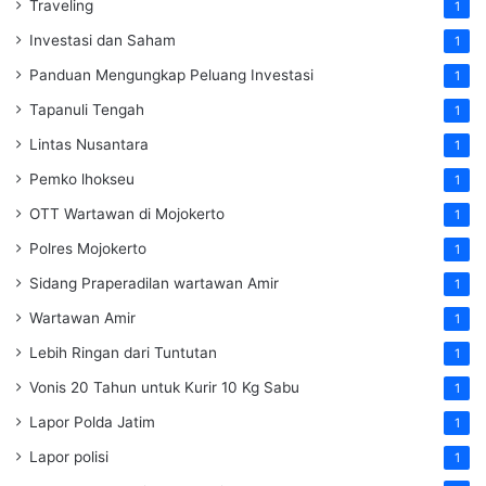
Traveling
1
Investasi dan Saham
1
Panduan Mengungkap Peluang Investasi
1
Tapanuli Tengah
1
Lintas Nusantara
1
Pemko lhokseu
1
OTT Wartawan di Mojokerto
1
Polres Mojokerto
1
Sidang Praperadilan wartawan Amir
1
Wartawan Amir
1
Lebih Ringan dari Tuntutan
1
Vonis 20 Tahun untuk Kurir 10 Kg Sabu
1
Lapor Polda Jatim
1
Lapor polisi
1