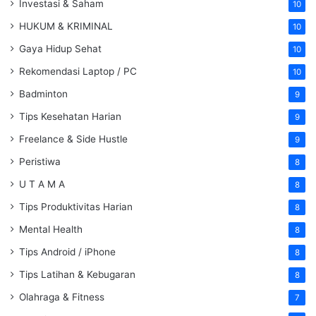
Investasi & Saham
10
HUKUM & KRIMINAL
10
Gaya Hidup Sehat
10
Rekomendasi Laptop / PC
10
Badminton
9
Tips Kesehatan Harian
9
Freelance & Side Hustle
9
Peristiwa
8
U T A M A
8
Tips Produktivitas Harian
8
Mental Health
8
Tips Android / iPhone
8
Tips Latihan & Kebugaran
8
Olahraga & Fitness
7