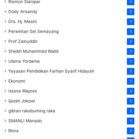
Rismon Sianipar
1
Dody Arisandy
1
Drs. Hj. Mesini
1
Perwiritan Sei Semayang
1
Prof Zainuddin
1
Sheikh Muhammad Walid
1
Ulama Yordania
1
Yayasan Pendidikan Farhan Syarif Hidayah
1
Ekonomi
1
Istana Wapres
1
Ijazah Jokowi
1
gibran rakabuming raka
1
SMANLI Manado
1
Blora
1