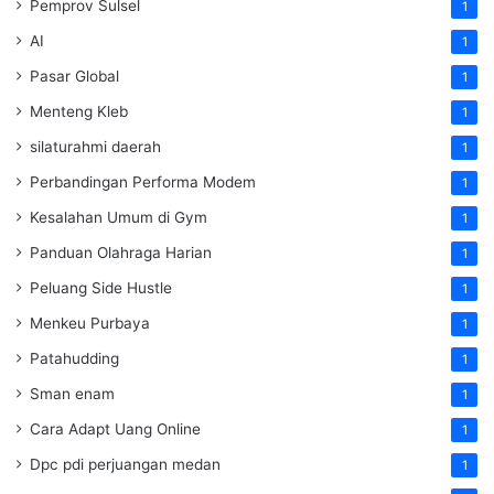
Pemprov Sulsel
1
AI
1
Pasar Global
1
Menteng Kleb
1
silaturahmi daerah
1
Perbandingan Performa Modem
1
Kesalahan Umum di Gym
1
Panduan Olahraga Harian
1
Peluang Side Hustle
1
Menkeu Purbaya
1
Patahudding
1
Sman enam
1
Cara Adapt Uang Online
1
Dpc pdi perjuangan medan
1