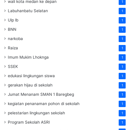
wali kota medan ke depan
1
Labuhanbatu Selatan
1
Ulp lb
1
BNN
1
narkoba
1
Raiza
1
Imum Mukim Lhoknga
1
SSEK
1
edukasi lingkungan siswa
1
gerakan hijau di sekolah
1
Jumat Menanam SMAN 1 Baregbeg
1
kegiatan penanaman pohon di sekolah
1
pelestarian lingkungan sekolah
1
Program Sekolah ASRI
1