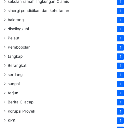
sekolah ramah lingkungan Ciamis
1
sinergi pendidikan dan kehutanan
1
balerang
1
diselingkuhi
1
Pelaut
1
Pembobolan
1
tangkap
1
Berangkat
1
serdang
1
sungai
1
terjun
1
Berita Cilacap
1
Korupsi Proyek
1
KPK
1