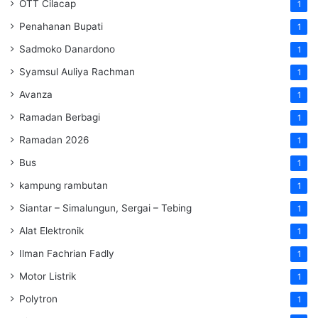
OTT Cilacap
1
Penahanan Bupati
1
Sadmoko Danardono
1
Syamsul Auliya Rachman
1
Avanza
1
Ramadan Berbagi
1
Ramadan 2026
1
Bus
1
kampung rambutan
1
Siantar – Simalungun, Sergai – Tebing
1
Alat Elektronik
1
Ilman Fachrian Fadly
1
Motor Listrik
1
Polytron
1