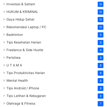
Investasi & Saham
10
HUKUM & KRIMINAL
10
Gaya Hidup Sehat
10
Rekomendasi Laptop / PC
10
Badminton
9
Tips Kesehatan Harian
9
Freelance & Side Hustle
9
Peristiwa
8
U T A M A
8
Tips Produktivitas Harian
8
Mental Health
8
Tips Android / iPhone
8
Tips Latihan & Kebugaran
8
Olahraga & Fitness
7