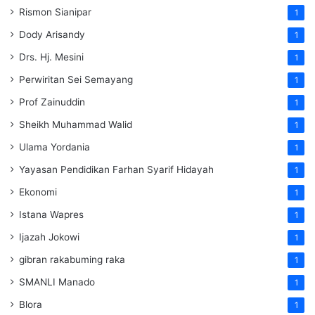
Rismon Sianipar
1
Dody Arisandy
1
Drs. Hj. Mesini
1
Perwiritan Sei Semayang
1
Prof Zainuddin
1
Sheikh Muhammad Walid
1
Ulama Yordania
1
Yayasan Pendidikan Farhan Syarif Hidayah
1
Ekonomi
1
Istana Wapres
1
Ijazah Jokowi
1
gibran rakabuming raka
1
SMANLI Manado
1
Blora
1