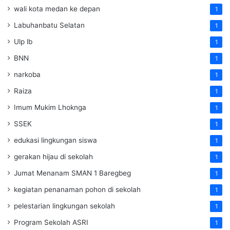
wali kota medan ke depan
1
Labuhanbatu Selatan
1
Ulp lb
1
BNN
1
narkoba
1
Raiza
1
Imum Mukim Lhoknga
1
SSEK
1
edukasi lingkungan siswa
1
gerakan hijau di sekolah
1
Jumat Menanam SMAN 1 Baregbeg
1
kegiatan penanaman pohon di sekolah
1
pelestarian lingkungan sekolah
1
Program Sekolah ASRI
1