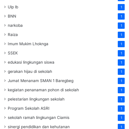
Ulp lb
1
BNN
1
narkoba
1
Raiza
1
Imum Mukim Lhoknga
1
SSEK
1
edukasi lingkungan siswa
1
gerakan hijau di sekolah
1
Jumat Menanam SMAN 1 Baregbeg
1
kegiatan penanaman pohon di sekolah
1
pelestarian lingkungan sekolah
1
Program Sekolah ASRI
1
sekolah ramah lingkungan Ciamis
1
sinergi pendidikan dan kehutanan
1