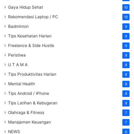
Gaya Hidup Sehat
10
Rekomendasi Laptop / PC
10
Badminton
9
Tips Kesehatan Harian
9
Freelance & Side Hustle
9
Peristiwa
8
U T A M A
8
Tips Produktivitas Harian
8
Mental Health
8
Tips Android / iPhone
8
Tips Latihan & Kebugaran
8
Olahraga & Fitness
7
Manajemen Keuangan
7
NEWS
6