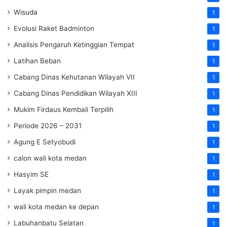
Wisuda
1
Evolusi Raket Badminton
1
Analisis Pengaruh Ketinggian Tempat
1
Latihan Beban
1
Cabang Dinas Kehutanan Wilayah VII
1
Cabang Dinas Pendidikan Wilayah XIII
1
Mukim Firdaus Kembali Terpilih
1
Periode 2026 – 2031
1
Agung E Setyobudi
1
calon wali kota medan
1
Hasyim SE
1
Layak pimpin medan
1
wali kota medan ke depan
1
Labuhanbatu Selatan
1