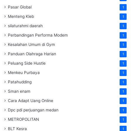
Pasar Global
1
Menteng Kleb
1
silaturahmi daerah
1
Perbandingan Performa Modem
1
Kesalahan Umum di Gym
1
Panduan Olahraga Harian
1
Peluang Side Hustle
1
Menkeu Purbaya
1
Patahudding
1
Sman enam
1
Cara Adapt Uang Online
1
Dpc pdi perjuangan medan
1
METROPOLITAN
1
BLT Kesra
1