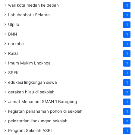
wali kota medan ke depan
1
Labuhanbatu Selatan
1
Ulp lb
1
BNN
1
narkoba
1
Raiza
1
Imum Mukim Lhoknga
1
SSEK
1
edukasi lingkungan siswa
1
gerakan hijau di sekolah
1
Jumat Menanam SMAN 1 Baregbeg
1
kegiatan penanaman pohon di sekolah
1
pelestarian lingkungan sekolah
1
Program Sekolah ASRI
1