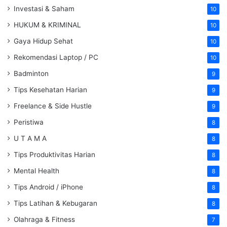
Investasi & Saham
10
HUKUM & KRIMINAL
10
Gaya Hidup Sehat
10
Rekomendasi Laptop / PC
10
Badminton
9
Tips Kesehatan Harian
9
Freelance & Side Hustle
9
Peristiwa
8
U T A M A
8
Tips Produktivitas Harian
8
Mental Health
8
Tips Android / iPhone
8
Tips Latihan & Kebugaran
8
Olahraga & Fitness
7