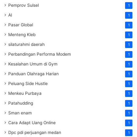
Pemprov Sulsel
1
AI
1
Pasar Global
1
Menteng Kleb
1
silaturahmi daerah
1
Perbandingan Performa Modem
1
Kesalahan Umum di Gym
1
Panduan Olahraga Harian
1
Peluang Side Hustle
1
Menkeu Purbaya
1
Patahudding
1
Sman enam
1
Cara Adapt Uang Online
1
Dpc pdi perjuangan medan
1