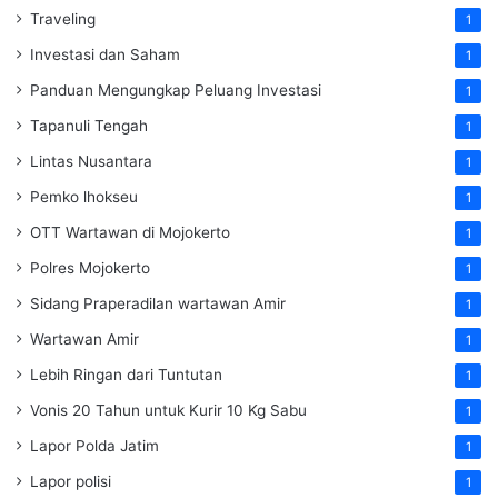
Traveling
1
Investasi dan Saham
1
Panduan Mengungkap Peluang Investasi
1
Tapanuli Tengah
1
Lintas Nusantara
1
Pemko lhokseu
1
OTT Wartawan di Mojokerto
1
Polres Mojokerto
1
Sidang Praperadilan wartawan Amir
1
Wartawan Amir
1
Lebih Ringan dari Tuntutan
1
Vonis 20 Tahun untuk Kurir 10 Kg Sabu
1
Lapor Polda Jatim
1
Lapor polisi
1