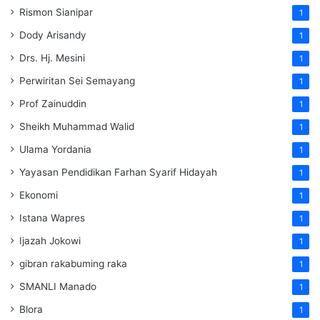
Rismon Sianipar
1
Dody Arisandy
1
Drs. Hj. Mesini
1
Perwiritan Sei Semayang
1
Prof Zainuddin
1
Sheikh Muhammad Walid
1
Ulama Yordania
1
Yayasan Pendidikan Farhan Syarif Hidayah
1
Ekonomi
1
Istana Wapres
1
Ijazah Jokowi
1
gibran rakabuming raka
1
SMANLI Manado
1
Blora
1