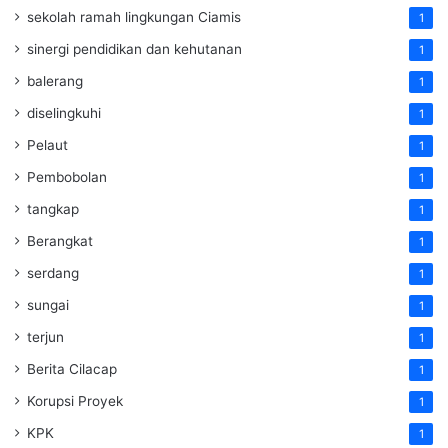
sekolah ramah lingkungan Ciamis
1
sinergi pendidikan dan kehutanan
1
balerang
1
diselingkuhi
1
Pelaut
1
Pembobolan
1
tangkap
1
Berangkat
1
serdang
1
sungai
1
terjun
1
Berita Cilacap
1
Korupsi Proyek
1
KPK
1