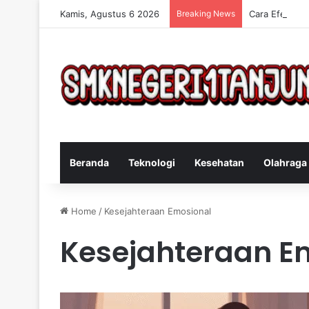
Kamis, Agustus 6 2026
Breaking News
Cara Efektif 
Beranda
Teknologi
Kesehatan
Olahraga
Home
/
Kesejahteraan Emosional
Kesejahteraan E