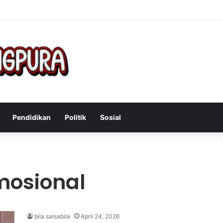
Mengatasi Gejala Post Power Syndrome Setelah Pensiun Kerja
Pendidikan
Politik
Sosial
mosional
bila salsabila
April 24, 2026