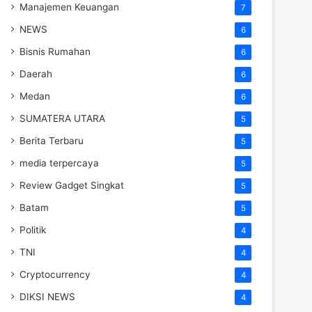
Manajemen Keuangan
7
NEWS
6
Bisnis Rumahan
6
Daerah
6
Medan
6
SUMATERA UTARA
5
Berita Terbaru
5
media terpercaya
5
Review Gadget Singkat
5
Batam
5
Politik
4
TNI
4
Cryptocurrency
4
DIKSI NEWS
4