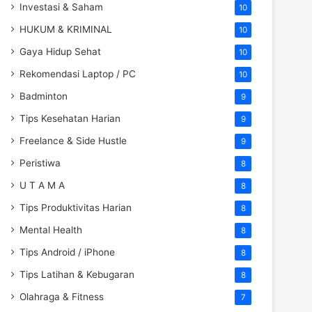
Investasi & Saham
10
HUKUM & KRIMINAL
10
Gaya Hidup Sehat
10
Rekomendasi Laptop / PC
10
Badminton
9
Tips Kesehatan Harian
9
Freelance & Side Hustle
9
Peristiwa
8
U T A M A
8
Tips Produktivitas Harian
8
Mental Health
8
Tips Android / iPhone
8
Tips Latihan & Kebugaran
8
Olahraga & Fitness
7