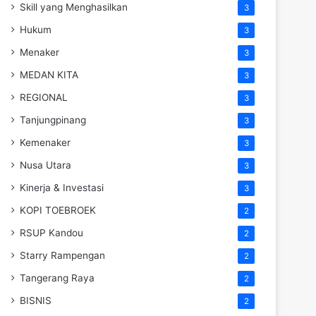
Skill yang Menghasilkan
3
Hukum
3
Menaker
3
MEDAN KITA
3
REGIONAL
3
Tanjungpinang
3
Kemenaker
3
Nusa Utara
3
Kinerja & Investasi
3
KOPI TOEBROEK
2
RSUP Kandou
2
Starry Rampengan
2
Tangerang Raya
2
BISNIS
2