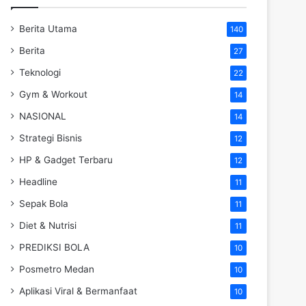
Berita Utama
140
Berita
27
Teknologi
22
Gym & Workout
14
NASIONAL
14
Strategi Bisnis
12
HP & Gadget Terbaru
12
Headline
11
Sepak Bola
11
Diet & Nutrisi
11
PREDIKSI BOLA
10
Posmetro Medan
10
Aplikasi Viral & Bermanfaat
10