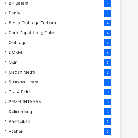
BP Batam
4
Dunia
4
Berita Olahraga Terbaru
4
Cara Dapat Uang Online
4
Olahraga
4
UMKM
4
Opini
3
Medan Metro
3
Sulawesi Utara
3
TNI & Polri
3
PEMERINTAHAN
3
Deliserdang
3
Pendidikan
3
Asahan
3