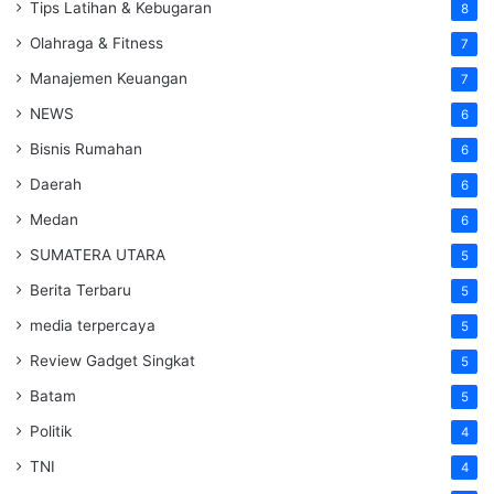
Tips Latihan & Kebugaran
8
Olahraga & Fitness
7
Manajemen Keuangan
7
NEWS
6
Bisnis Rumahan
6
Daerah
6
Medan
6
SUMATERA UTARA
5
Berita Terbaru
5
media terpercaya
5
Review Gadget Singkat
5
Batam
5
Politik
4
TNI
4