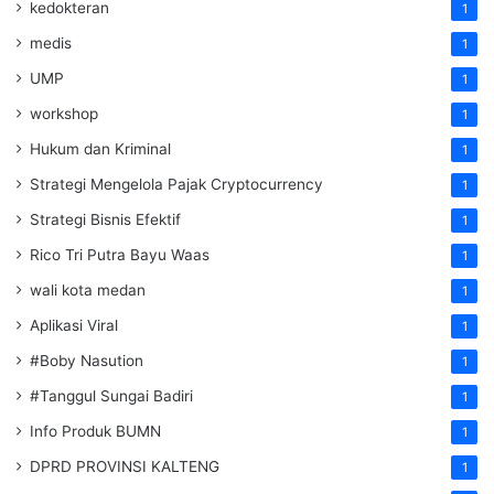
kedokteran
1
medis
1
UMP
1
workshop
1
Hukum dan Kriminal
1
Strategi Mengelola Pajak Cryptocurrency
1
Strategi Bisnis Efektif
1
Rico Tri Putra Bayu Waas
1
wali kota medan
1
Aplikasi Viral
1
#Boby Nasution
1
#Tanggul Sungai Badiri
1
Info Produk BUMN
1
DPRD PROVINSI KALTENG
1