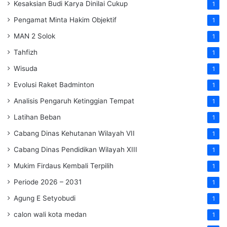
Kesaksian Budi Karya Dinilai Cukup
1
Pengamat Minta Hakim Objektif
1
MAN 2 Solok
1
Tahfizh
1
Wisuda
1
Evolusi Raket Badminton
1
Analisis Pengaruh Ketinggian Tempat
1
Latihan Beban
1
Cabang Dinas Kehutanan Wilayah VII
1
Cabang Dinas Pendidikan Wilayah XIII
1
Mukim Firdaus Kembali Terpilih
1
Periode 2026 – 2031
1
Agung E Setyobudi
1
calon wali kota medan
1