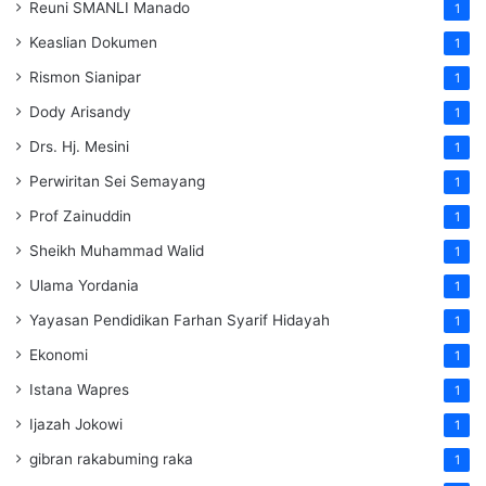
Reuni SMANLI Manado
1
Keaslian Dokumen
1
Rismon Sianipar
1
Dody Arisandy
1
Drs. Hj. Mesini
1
Perwiritan Sei Semayang
1
Prof Zainuddin
1
Sheikh Muhammad Walid
1
Ulama Yordania
1
Yayasan Pendidikan Farhan Syarif Hidayah
1
Ekonomi
1
Istana Wapres
1
Ijazah Jokowi
1
gibran rakabuming raka
1