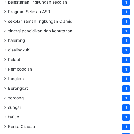
pelestarian lingkungan sekolah
1
Program Sekolah ASRI
1
sekolah ramah lingkungan Ciamis
1
sinergi pendidikan dan kehutanan
1
balerang
1
diselingkuhi
1
Pelaut
1
Pembobolan
1
tangkap
1
Berangkat
1
serdang
1
sungai
1
terjun
1
Berita Cilacap
1