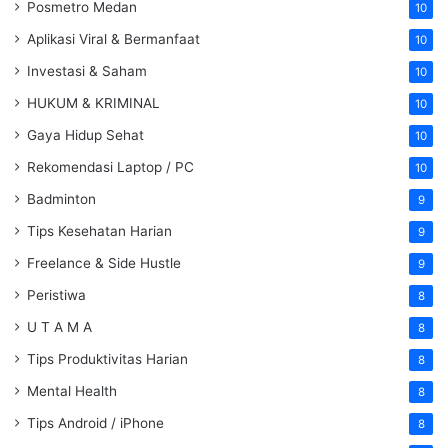
Posmetro Medan
10
Aplikasi Viral & Bermanfaat
10
Investasi & Saham
10
HUKUM & KRIMINAL
10
Gaya Hidup Sehat
10
Rekomendasi Laptop / PC
10
Badminton
9
Tips Kesehatan Harian
9
Freelance & Side Hustle
9
Peristiwa
8
U T A M A
8
Tips Produktivitas Harian
8
Mental Health
8
Tips Android / iPhone
8