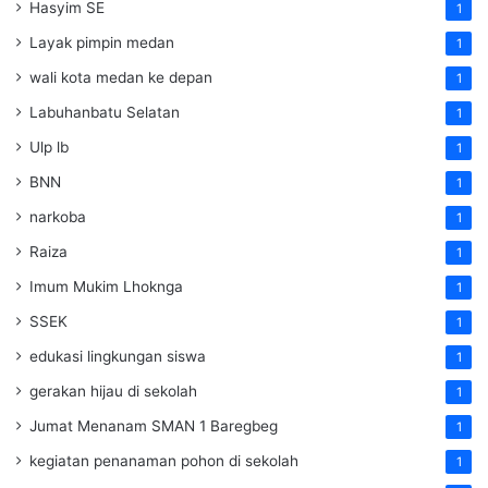
Hasyim SE
1
Layak pimpin medan
1
wali kota medan ke depan
1
Labuhanbatu Selatan
1
Ulp lb
1
BNN
1
narkoba
1
Raiza
1
Imum Mukim Lhoknga
1
SSEK
1
edukasi lingkungan siswa
1
gerakan hijau di sekolah
1
Jumat Menanam SMAN 1 Baregbeg
1
kegiatan penanaman pohon di sekolah
1