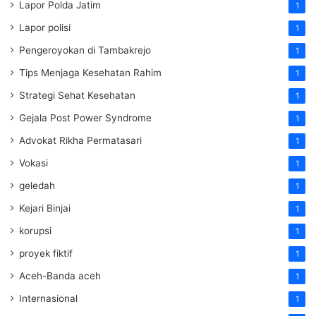
Lapor Polda Jatim
1
Lapor polisi
1
Pengeroyokan di Tambakrejo
1
Tips Menjaga Kesehatan Rahim
1
Strategi Sehat Kesehatan
1
Gejala Post Power Syndrome
1
Advokat Rikha Permatasari
1
Vokasi
1
geledah
1
Kejari Binjai
1
korupsi
1
proyek fiktif
1
Aceh-Banda aceh
1
Internasional
1