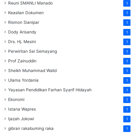
Reuni SMANLI Manado
1
Keaslian Dokumen
1
Rismon Sianipar
1
Dody Arisandy
1
Drs. Hj. Mesini
1
Perwiritan Sei Semayang
1
Prof Zainuddin
1
Sheikh Muhammad Walid
1
Ulama Yordania
1
Yayasan Pendidikan Farhan Syarif Hidayah
1
Ekonomi
1
Istana Wapres
1
Ijazah Jokowi
1
gibran rakabuming raka
1