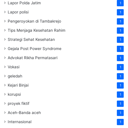
Lapor Polda Jatim
1
Lapor polisi
1
Pengeroyokan di Tambakrejo
1
Tips Menjaga Kesehatan Rahim
1
Strategi Sehat Kesehatan
1
Gejala Post Power Syndrome
1
Advokat Rikha Permatasari
1
Vokasi
1
geledah
1
Kejari Binjai
1
korupsi
1
proyek fiktif
1
Aceh-Banda aceh
1
Internasional
1