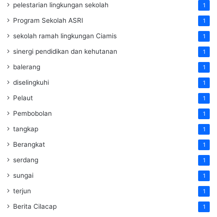
pelestarian lingkungan sekolah
1
Program Sekolah ASRI
1
sekolah ramah lingkungan Ciamis
1
sinergi pendidikan dan kehutanan
1
balerang
1
diselingkuhi
1
Pelaut
1
Pembobolan
1
tangkap
1
Berangkat
1
serdang
1
sungai
1
terjun
1
Berita Cilacap
1