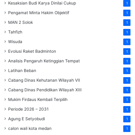
Kesaksian Budi Karya Dinilai Cukup
1
Pengamat Minta Hakim Objektif
1
MAN 2 Solok
1
Tahfizh
1
Wisuda
1
Evolusi Raket Badminton
1
Analisis Pengaruh Ketinggian Tempat
1
Latihan Beban
1
Cabang Dinas Kehutanan Wilayah VII
1
Cabang Dinas Pendidikan Wilayah XIII
1
Mukim Firdaus Kembali Terpilih
1
Periode 2026 – 2031
1
Agung E Setyobudi
1
calon wali kota medan
1