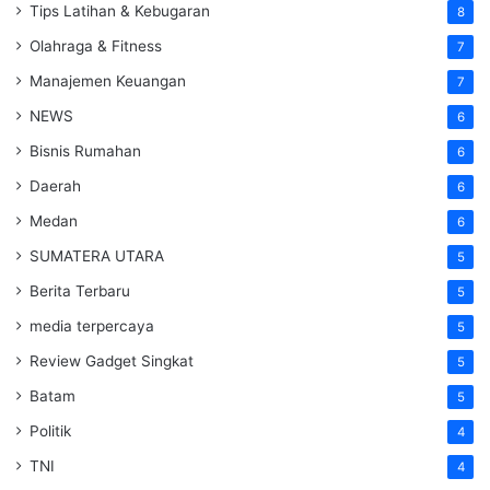
Tips Latihan & Kebugaran
8
Olahraga & Fitness
7
Manajemen Keuangan
7
NEWS
6
Bisnis Rumahan
6
Daerah
6
Medan
6
SUMATERA UTARA
5
Berita Terbaru
5
media terpercaya
5
Review Gadget Singkat
5
Batam
5
Politik
4
TNI
4