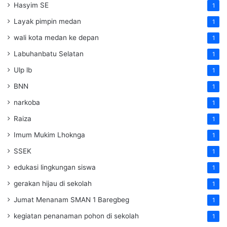
Hasyim SE
1
Layak pimpin medan
1
wali kota medan ke depan
1
Labuhanbatu Selatan
1
Ulp lb
1
BNN
1
narkoba
1
Raiza
1
Imum Mukim Lhoknga
1
SSEK
1
edukasi lingkungan siswa
1
gerakan hijau di sekolah
1
Jumat Menanam SMAN 1 Baregbeg
1
kegiatan penanaman pohon di sekolah
1