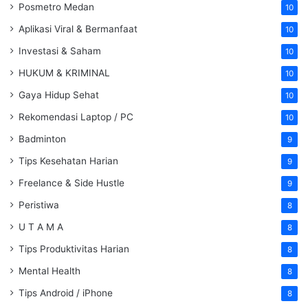
Posmetro Medan
10
Aplikasi Viral & Bermanfaat
10
Investasi & Saham
10
HUKUM & KRIMINAL
10
Gaya Hidup Sehat
10
Rekomendasi Laptop / PC
10
Badminton
9
Tips Kesehatan Harian
9
Freelance & Side Hustle
9
Peristiwa
8
U T A M A
8
Tips Produktivitas Harian
8
Mental Health
8
Tips Android / iPhone
8