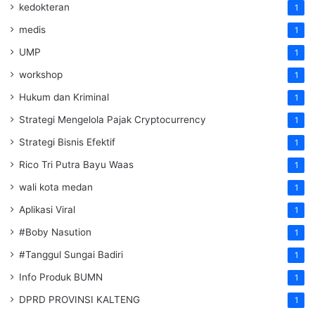
kedokteran
1
medis
1
UMP
1
workshop
1
Hukum dan Kriminal
1
Strategi Mengelola Pajak Cryptocurrency
1
Strategi Bisnis Efektif
1
Rico Tri Putra Bayu Waas
1
wali kota medan
1
Aplikasi Viral
1
#Boby Nasution
1
#Tanggul Sungai Badiri
1
Info Produk BUMN
1
DPRD PROVINSI KALTENG
1