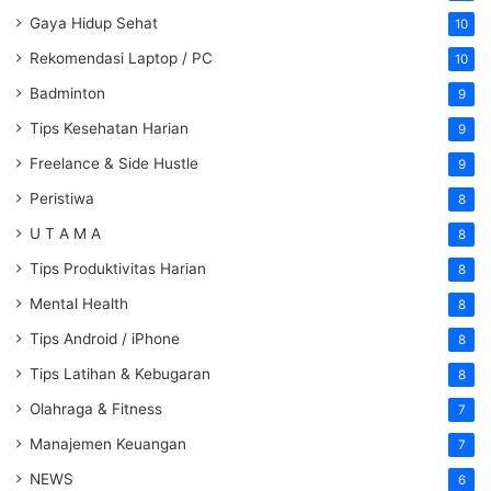
Gaya Hidup Sehat
10
Rekomendasi Laptop / PC
10
Badminton
9
Tips Kesehatan Harian
9
Freelance & Side Hustle
9
Peristiwa
8
U T A M A
8
Tips Produktivitas Harian
8
Mental Health
8
Tips Android / iPhone
8
Tips Latihan & Kebugaran
8
Olahraga & Fitness
7
Manajemen Keuangan
7
NEWS
6