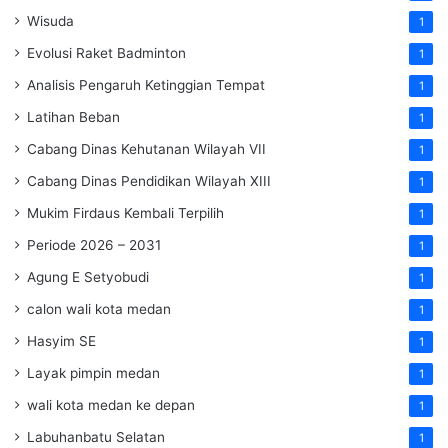
Wisuda
1
Evolusi Raket Badminton
1
Analisis Pengaruh Ketinggian Tempat
1
Latihan Beban
1
Cabang Dinas Kehutanan Wilayah VII
1
Cabang Dinas Pendidikan Wilayah XIII
1
Mukim Firdaus Kembali Terpilih
1
Periode 2026 – 2031
1
Agung E Setyobudi
1
calon wali kota medan
1
Hasyim SE
1
Layak pimpin medan
1
wali kota medan ke depan
1
Labuhanbatu Selatan
1