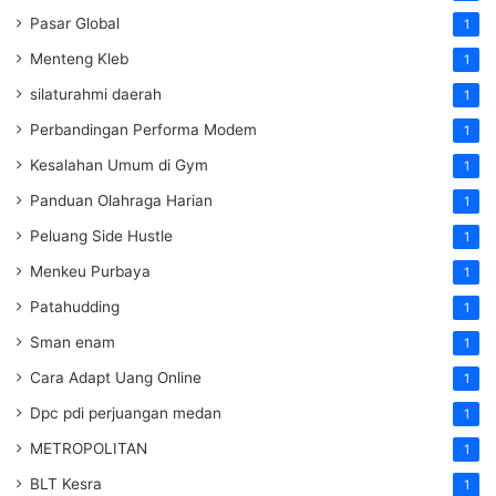
Pasar Global
1
Menteng Kleb
1
silaturahmi daerah
1
Perbandingan Performa Modem
1
Kesalahan Umum di Gym
1
Panduan Olahraga Harian
1
Peluang Side Hustle
1
Menkeu Purbaya
1
Patahudding
1
Sman enam
1
Cara Adapt Uang Online
1
Dpc pdi perjuangan medan
1
METROPOLITAN
1
BLT Kesra
1