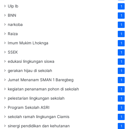
Ulp lb
1
BNN
1
narkoba
1
Raiza
1
Imum Mukim Lhoknga
1
SSEK
1
edukasi lingkungan siswa
1
gerakan hijau di sekolah
1
Jumat Menanam SMAN 1 Baregbeg
1
kegiatan penanaman pohon di sekolah
1
pelestarian lingkungan sekolah
1
Program Sekolah ASRI
1
sekolah ramah lingkungan Ciamis
1
sinergi pendidikan dan kehutanan
1