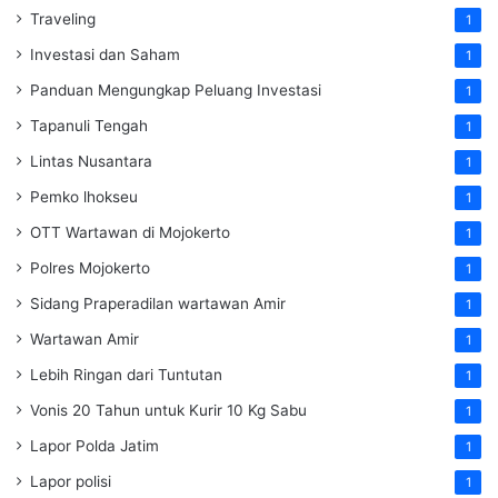
Traveling
1
Investasi dan Saham
1
Panduan Mengungkap Peluang Investasi
1
Tapanuli Tengah
1
Lintas Nusantara
1
Pemko lhokseu
1
OTT Wartawan di Mojokerto
1
Polres Mojokerto
1
Sidang Praperadilan wartawan Amir
1
Wartawan Amir
1
Lebih Ringan dari Tuntutan
1
Vonis 20 Tahun untuk Kurir 10 Kg Sabu
1
Lapor Polda Jatim
1
Lapor polisi
1