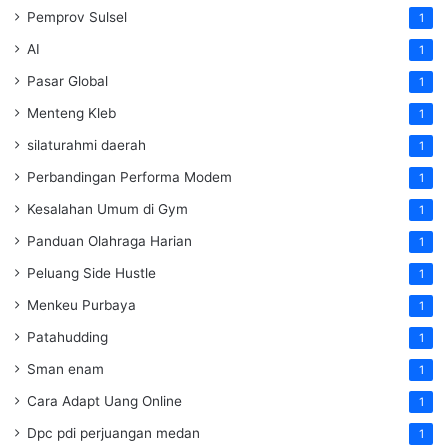
Pemprov Sulsel
1
AI
1
Pasar Global
1
Menteng Kleb
1
silaturahmi daerah
1
Perbandingan Performa Modem
1
Kesalahan Umum di Gym
1
Panduan Olahraga Harian
1
Peluang Side Hustle
1
Menkeu Purbaya
1
Patahudding
1
Sman enam
1
Cara Adapt Uang Online
1
Dpc pdi perjuangan medan
1