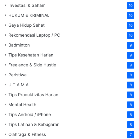
Investasi & Saham
10
HUKUM & KRIMINAL
10
Gaya Hidup Sehat
10
Rekomendasi Laptop / PC
10
Badminton
9
Tips Kesehatan Harian
9
Freelance & Side Hustle
9
Peristiwa
8
U T A M A
8
Tips Produktivitas Harian
8
Mental Health
8
Tips Android / iPhone
8
Tips Latihan & Kebugaran
8
Olahraga & Fitness
7