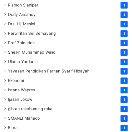
Rismon Sianipar
1
Dody Arisandy
1
Drs. Hj. Mesini
1
Perwiritan Sei Semayang
1
Prof Zainuddin
1
Sheikh Muhammad Walid
1
Ulama Yordania
1
Yayasan Pendidikan Farhan Syarif Hidayah
1
Ekonomi
1
Istana Wapres
1
Ijazah Jokowi
1
gibran rakabuming raka
1
SMANLI Manado
1
Blora
1