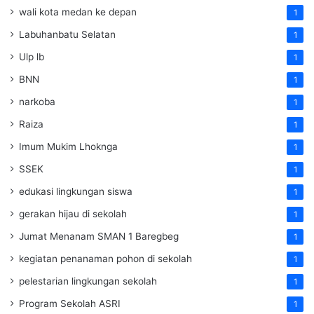
wali kota medan ke depan
1
Labuhanbatu Selatan
1
Ulp lb
1
BNN
1
narkoba
1
Raiza
1
Imum Mukim Lhoknga
1
SSEK
1
edukasi lingkungan siswa
1
gerakan hijau di sekolah
1
Jumat Menanam SMAN 1 Baregbeg
1
kegiatan penanaman pohon di sekolah
1
pelestarian lingkungan sekolah
1
Program Sekolah ASRI
1