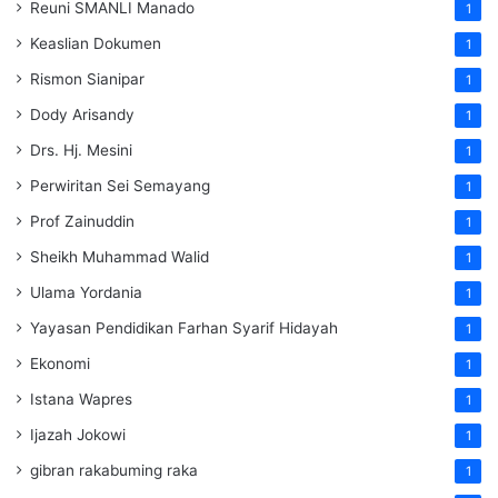
Reuni SMANLI Manado
1
Keaslian Dokumen
1
Rismon Sianipar
1
Dody Arisandy
1
Drs. Hj. Mesini
1
Perwiritan Sei Semayang
1
Prof Zainuddin
1
Sheikh Muhammad Walid
1
Ulama Yordania
1
Yayasan Pendidikan Farhan Syarif Hidayah
1
Ekonomi
1
Istana Wapres
1
Ijazah Jokowi
1
gibran rakabuming raka
1