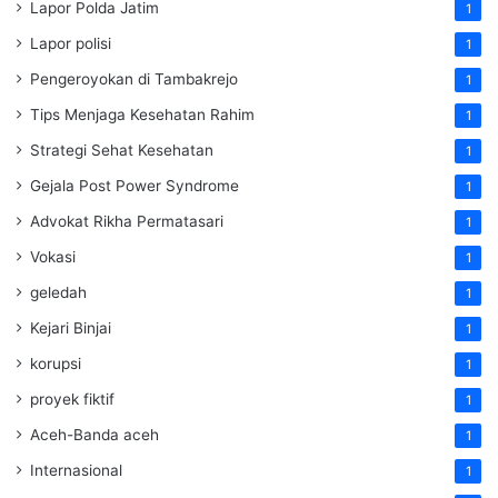
Lapor Polda Jatim
1
Lapor polisi
1
Pengeroyokan di Tambakrejo
1
Tips Menjaga Kesehatan Rahim
1
Strategi Sehat Kesehatan
1
Gejala Post Power Syndrome
1
Advokat Rikha Permatasari
1
Vokasi
1
geledah
1
Kejari Binjai
1
korupsi
1
proyek fiktif
1
Aceh-Banda aceh
1
Internasional
1