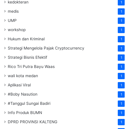
kedokteran
1
medis
1
UMP
1
workshop
1
Hukum dan Kriminal
1
Strategi Mengelola Pajak Cryptocurrency
1
Strategi Bisnis Efektif
1
Rico Tri Putra Bayu Waas
1
wali kota medan
1
Aplikasi Viral
1
#Boby Nasution
1
#Tanggul Sungai Badiri
1
Info Produk BUMN
1
DPRD PROVINSI KALTENG
1