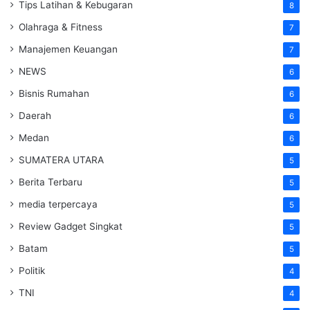
Tips Latihan & Kebugaran
8
Olahraga & Fitness
7
Manajemen Keuangan
7
NEWS
6
Bisnis Rumahan
6
Daerah
6
Medan
6
SUMATERA UTARA
5
Berita Terbaru
5
media terpercaya
5
Review Gadget Singkat
5
Batam
5
Politik
4
TNI
4