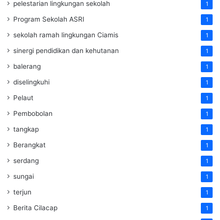
pelestarian lingkungan sekolah
1
Program Sekolah ASRI
1
sekolah ramah lingkungan Ciamis
1
sinergi pendidikan dan kehutanan
1
balerang
1
diselingkuhi
1
Pelaut
1
Pembobolan
1
tangkap
1
Berangkat
1
serdang
1
sungai
1
terjun
1
Berita Cilacap
1