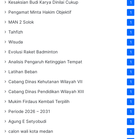
Kesaksian Budi Karya Dinilai Cukup
1
Pengamat Minta Hakim Objektif
1
MAN 2 Solok
1
Tahfizh
1
Wisuda
1
Evolusi Raket Badminton
1
Analisis Pengaruh Ketinggian Tempat
1
Latihan Beban
1
Cabang Dinas Kehutanan Wilayah VII
1
Cabang Dinas Pendidikan Wilayah XIII
1
Mukim Firdaus Kembali Terpilih
1
Periode 2026 – 2031
1
Agung E Setyobudi
1
calon wali kota medan
1