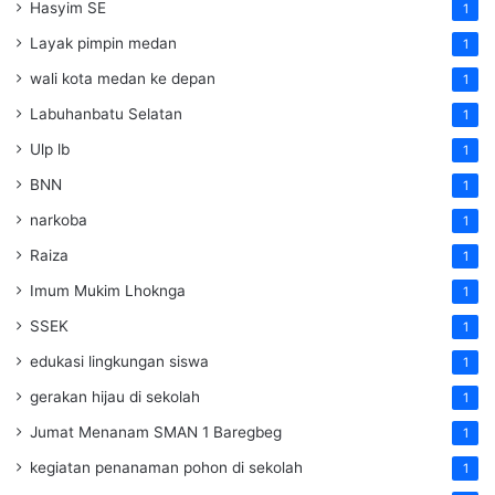
Hasyim SE
1
Layak pimpin medan
1
wali kota medan ke depan
1
Labuhanbatu Selatan
1
Ulp lb
1
BNN
1
narkoba
1
Raiza
1
Imum Mukim Lhoknga
1
SSEK
1
edukasi lingkungan siswa
1
gerakan hijau di sekolah
1
Jumat Menanam SMAN 1 Baregbeg
1
kegiatan penanaman pohon di sekolah
1