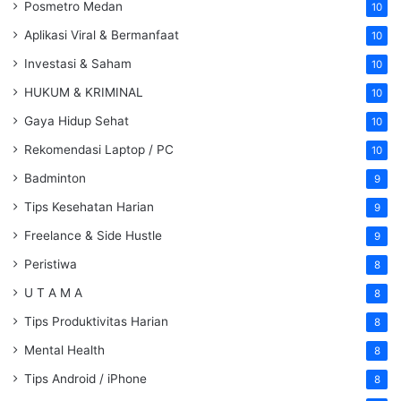
Posmetro Medan
10
Aplikasi Viral & Bermanfaat
10
Investasi & Saham
10
HUKUM & KRIMINAL
10
Gaya Hidup Sehat
10
Rekomendasi Laptop / PC
10
Badminton
9
Tips Kesehatan Harian
9
Freelance & Side Hustle
9
Peristiwa
8
U T A M A
8
Tips Produktivitas Harian
8
Mental Health
8
Tips Android / iPhone
8