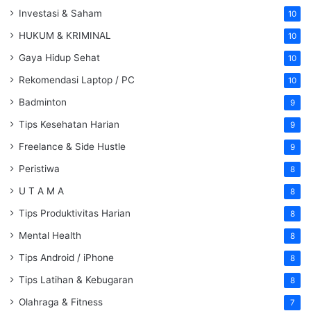
Investasi & Saham
10
HUKUM & KRIMINAL
10
Gaya Hidup Sehat
10
Rekomendasi Laptop / PC
10
Badminton
9
Tips Kesehatan Harian
9
Freelance & Side Hustle
9
Peristiwa
8
U T A M A
8
Tips Produktivitas Harian
8
Mental Health
8
Tips Android / iPhone
8
Tips Latihan & Kebugaran
8
Olahraga & Fitness
7