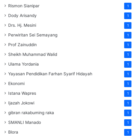
Rismon Sianipar
1
Dody Arisandy
1
Drs. Hj. Mesini
1
Perwiritan Sei Semayang
1
Prof Zainuddin
1
Sheikh Muhammad Walid
1
Ulama Yordania
1
Yayasan Pendidikan Farhan Syarif Hidayah
1
Ekonomi
1
Istana Wapres
1
Ijazah Jokowi
1
gibran rakabuming raka
1
SMANLI Manado
1
Blora
1