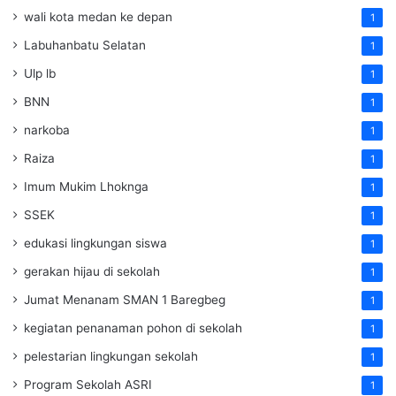
wali kota medan ke depan
1
Labuhanbatu Selatan
1
Ulp lb
1
BNN
1
narkoba
1
Raiza
1
Imum Mukim Lhoknga
1
SSEK
1
edukasi lingkungan siswa
1
gerakan hijau di sekolah
1
Jumat Menanam SMAN 1 Baregbeg
1
kegiatan penanaman pohon di sekolah
1
pelestarian lingkungan sekolah
1
Program Sekolah ASRI
1