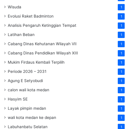
Wisuda
1
Evolusi Raket Badminton
1
Analisis Pengaruh Ketinggian Tempat
1
Latihan Beban
1
Cabang Dinas Kehutanan Wilayah VII
1
Cabang Dinas Pendidikan Wilayah XIII
1
Mukim Firdaus Kembali Terpilih
1
Periode 2026 – 2031
1
Agung E Setyobudi
1
calon wali kota medan
1
Hasyim SE
1
Layak pimpin medan
1
wali kota medan ke depan
1
Labuhanbatu Selatan
1