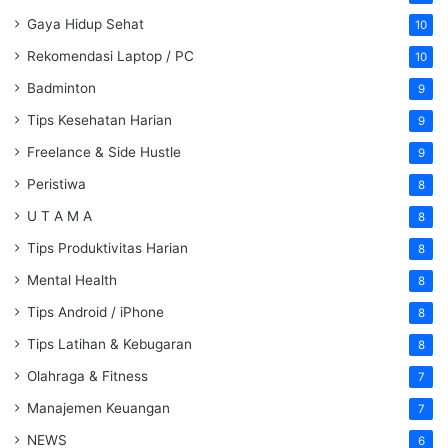
Gaya Hidup Sehat
10
Rekomendasi Laptop / PC
10
Badminton
9
Tips Kesehatan Harian
9
Freelance & Side Hustle
9
Peristiwa
8
U T A M A
8
Tips Produktivitas Harian
8
Mental Health
8
Tips Android / iPhone
8
Tips Latihan & Kebugaran
8
Olahraga & Fitness
7
Manajemen Keuangan
7
NEWS
6