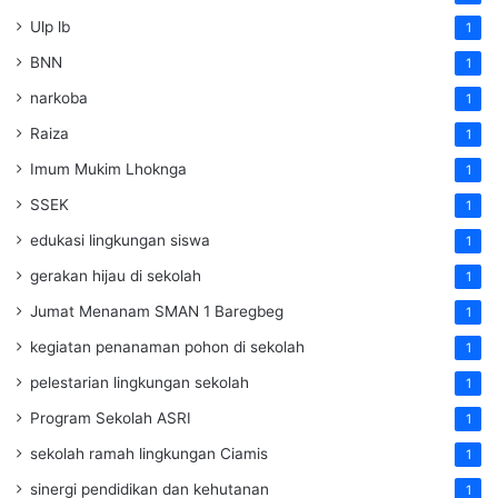
Ulp lb
1
BNN
1
narkoba
1
Raiza
1
Imum Mukim Lhoknga
1
SSEK
1
edukasi lingkungan siswa
1
gerakan hijau di sekolah
1
Jumat Menanam SMAN 1 Baregbeg
1
kegiatan penanaman pohon di sekolah
1
pelestarian lingkungan sekolah
1
Program Sekolah ASRI
1
sekolah ramah lingkungan Ciamis
1
sinergi pendidikan dan kehutanan
1