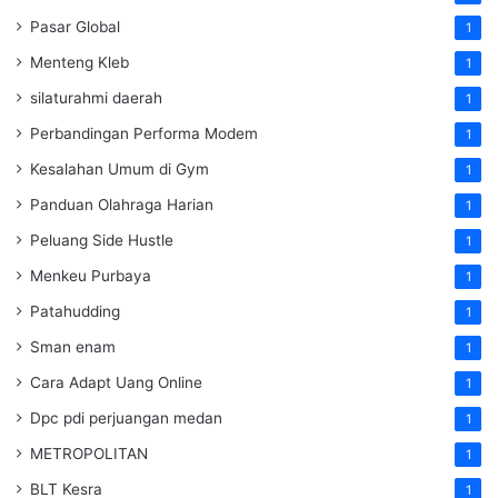
Pasar Global
1
Menteng Kleb
1
silaturahmi daerah
1
Perbandingan Performa Modem
1
Kesalahan Umum di Gym
1
Panduan Olahraga Harian
1
Peluang Side Hustle
1
Menkeu Purbaya
1
Patahudding
1
Sman enam
1
Cara Adapt Uang Online
1
Dpc pdi perjuangan medan
1
METROPOLITAN
1
BLT Kesra
1