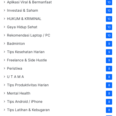
Aplikasi Viral & Bermanfaat
10
Investasi & Saham
10
HUKUM & KRIMINAL
10
Gaya Hidup Sehat
10
Rekomendasi Laptop / PC
10
Badminton
9
Tips Kesehatan Harian
9
Freelance & Side Hustle
9
Peristiwa
8
U T A M A
8
Tips Produktivitas Harian
8
Mental Health
8
Tips Android / iPhone
8
Tips Latihan & Kebugaran
8