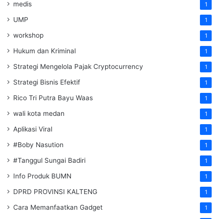
medis
1
UMP
1
workshop
1
Hukum dan Kriminal
1
Strategi Mengelola Pajak Cryptocurrency
1
Strategi Bisnis Efektif
1
Rico Tri Putra Bayu Waas
1
wali kota medan
1
Aplikasi Viral
1
#Boby Nasution
1
#Tanggul Sungai Badiri
1
Info Produk BUMN
1
DPRD PROVINSI KALTENG
1
Cara Memanfaatkan Gadget
1