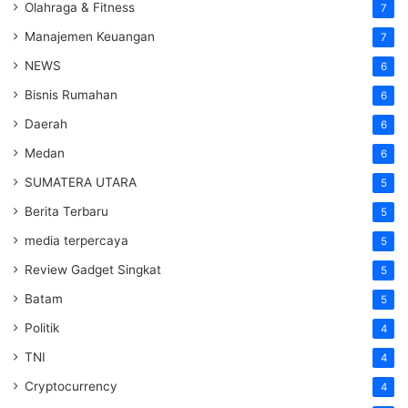
Olahraga & Fitness
7
Manajemen Keuangan
7
NEWS
6
Bisnis Rumahan
6
Daerah
6
Medan
6
SUMATERA UTARA
5
Berita Terbaru
5
media terpercaya
5
Review Gadget Singkat
5
Batam
5
Politik
4
TNI
4
Cryptocurrency
4