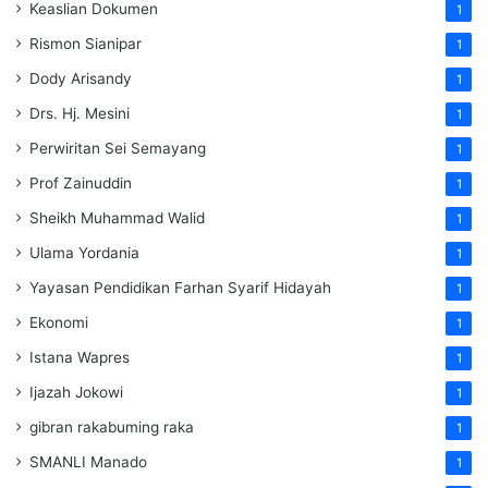
Keaslian Dokumen
1
Rismon Sianipar
1
Dody Arisandy
1
Drs. Hj. Mesini
1
Perwiritan Sei Semayang
1
Prof Zainuddin
1
Sheikh Muhammad Walid
1
Ulama Yordania
1
Yayasan Pendidikan Farhan Syarif Hidayah
1
Ekonomi
1
Istana Wapres
1
Ijazah Jokowi
1
gibran rakabuming raka
1
SMANLI Manado
1