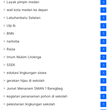
Layak pimpin medan
1
wali kota medan ke depan
1
Labuhanbatu Selatan
1
Ulp lb
1
BNN
1
narkoba
1
Raiza
1
Imum Mukim Lhoknga
1
SSEK
1
edukasi lingkungan siswa
1
gerakan hijau di sekolah
1
Jumat Menanam SMAN 1 Baregbeg
1
kegiatan penanaman pohon di sekolah
1
pelestarian lingkungan sekolah
1