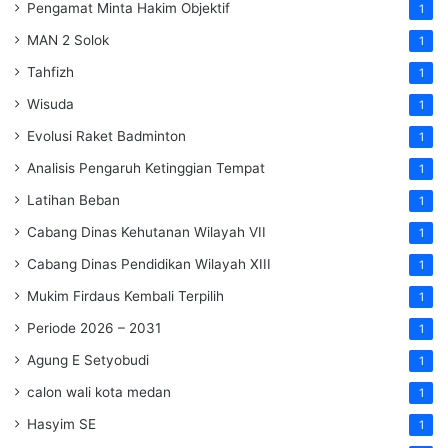
Pengamat Minta Hakim Objektif
1
MAN 2 Solok
1
Tahfizh
1
Wisuda
1
Evolusi Raket Badminton
1
Analisis Pengaruh Ketinggian Tempat
1
Latihan Beban
1
Cabang Dinas Kehutanan Wilayah VII
1
Cabang Dinas Pendidikan Wilayah XIII
1
Mukim Firdaus Kembali Terpilih
1
Periode 2026 – 2031
1
Agung E Setyobudi
1
calon wali kota medan
1
Hasyim SE
1