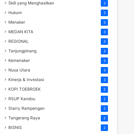
Skill yang Menghasilkan
3
Hukum
3
Menaker
3
MEDAN KITA
3
REGIONAL
3
Tanjungpinang
3
Kemenaker
3
Nusa Utara
3
Kinerja & Investasi
3
KOPI TOEBROEK
2
RSUP Kandou
2
Starry Rampengan
2
Tangerang Raya
2
BISNIS
2