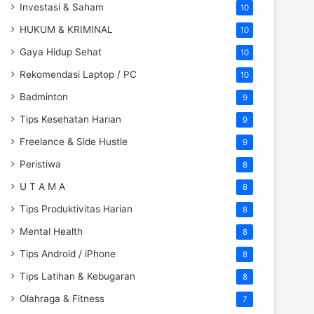
Investasi & Saham
10
HUKUM & KRIMINAL
10
Gaya Hidup Sehat
10
Rekomendasi Laptop / PC
10
Badminton
9
Tips Kesehatan Harian
9
Freelance & Side Hustle
9
Peristiwa
8
U T A M A
8
Tips Produktivitas Harian
8
Mental Health
8
Tips Android / iPhone
8
Tips Latihan & Kebugaran
8
Olahraga & Fitness
7