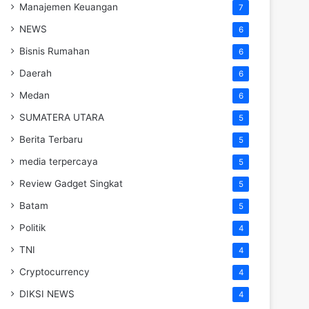
Manajemen Keuangan
7
NEWS
6
Bisnis Rumahan
6
Daerah
6
Medan
6
SUMATERA UTARA
5
Berita Terbaru
5
media terpercaya
5
Review Gadget Singkat
5
Batam
5
Politik
4
TNI
4
Cryptocurrency
4
DIKSI NEWS
4