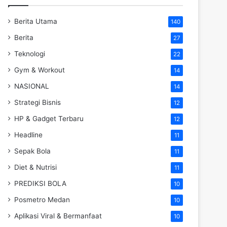
Berita Utama
140
Berita
27
Teknologi
22
Gym & Workout
14
NASIONAL
14
Strategi Bisnis
12
HP & Gadget Terbaru
12
Headline
11
Sepak Bola
11
Diet & Nutrisi
11
PREDIKSI BOLA
10
Posmetro Medan
10
Aplikasi Viral & Bermanfaat
10