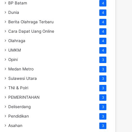
BP Batam
4
Dunia
4
Berita Olahraga Terbaru
4
Cara Dapat Uang Online
4
Olahraga
4
UMKM
4
Opini
3
Medan Metro
3
Sulawesi Utara
3
TNI & Polri
3
PEMERINTAHAN
3
Deliserdang
3
Pendidikan
3
Asahan
3