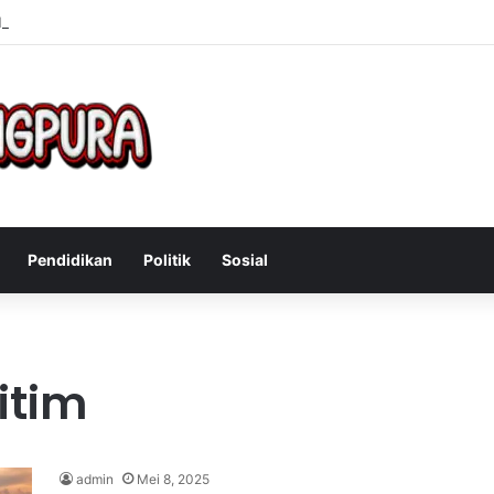
Mengatasi Gejala Post Power Syndrome Setelah Pensiun Kerja
Pendidikan
Politik
Sosial
itim
admin
Mei 8, 2025