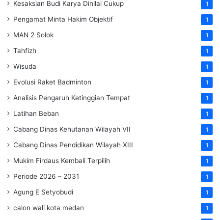
Kesaksian Budi Karya Dinilai Cukup
1
Pengamat Minta Hakim Objektif
1
MAN 2 Solok
1
Tahfizh
1
Wisuda
1
Evolusi Raket Badminton
1
Analisis Pengaruh Ketinggian Tempat
1
Latihan Beban
1
Cabang Dinas Kehutanan Wilayah VII
1
Cabang Dinas Pendidikan Wilayah XIII
1
Mukim Firdaus Kembali Terpilih
1
Periode 2026 – 2031
1
Agung E Setyobudi
1
calon wali kota medan
1