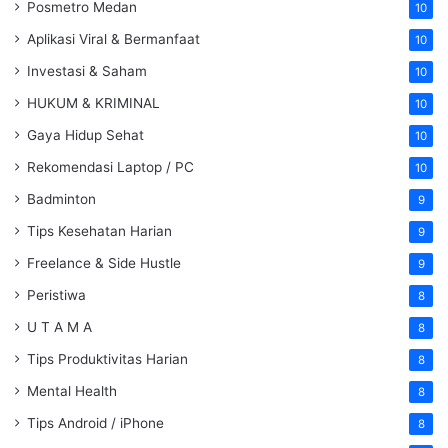
Posmetro Medan
10
Aplikasi Viral & Bermanfaat
10
Investasi & Saham
10
HUKUM & KRIMINAL
10
Gaya Hidup Sehat
10
Rekomendasi Laptop / PC
10
Badminton
9
Tips Kesehatan Harian
9
Freelance & Side Hustle
9
Peristiwa
8
U T A M A
8
Tips Produktivitas Harian
8
Mental Health
8
Tips Android / iPhone
8