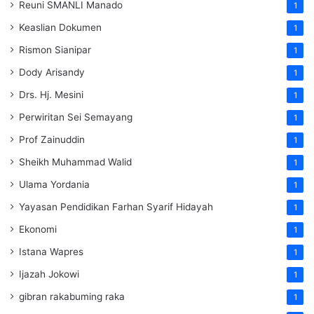
Reuni SMANLI Manado
1
Keaslian Dokumen
1
Rismon Sianipar
1
Dody Arisandy
1
Drs. Hj. Mesini
1
Perwiritan Sei Semayang
1
Prof Zainuddin
1
Sheikh Muhammad Walid
1
Ulama Yordania
1
Yayasan Pendidikan Farhan Syarif Hidayah
1
Ekonomi
1
Istana Wapres
1
Ijazah Jokowi
1
gibran rakabuming raka
1