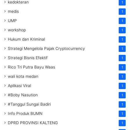
kedokteran
1
medis
1
UMP
1
workshop
1
Hukum dan Kriminal
1
Strategi Mengelola Pajak Cryptocurrency
1
Strategi Bisnis Efektif
1
Rico Tri Putra Bayu Waas
1
wali kota medan
1
Aplikasi Viral
1
#Boby Nasution
1
#Tanggul Sungai Badiri
1
Info Produk BUMN
1
DPRD PROVINSI KALTENG
1