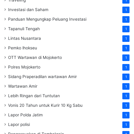
1
Investasi dan Saham
1
Panduan Mengungkap Peluang Investasi
1
Tapanuli Tengah
1
Lintas Nusantara
1
Pemko lhokseu
1
OTT Wartawan di Mojokerto
1
Polres Mojokerto
1
Sidang Praperadilan wartawan Amir
1
Wartawan Amir
1
Lebih Ringan dari Tuntutan
1
Vonis 20 Tahun untuk Kurir 10 Kg Sabu
1
Lapor Polda Jatim
1
Lapor polisi
1
Pengeroyokan di Tambakrejo