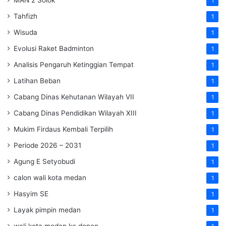
1
Tahfizh
1
Wisuda
1
Evolusi Raket Badminton
1
Analisis Pengaruh Ketinggian Tempat
1
Latihan Beban
1
Cabang Dinas Kehutanan Wilayah VII
1
Cabang Dinas Pendidikan Wilayah XIII
1
Mukim Firdaus Kembali Terpilih
1
Periode 2026 – 2031
1
Agung E Setyobudi
1
calon wali kota medan
1
Hasyim SE
1
Layak pimpin medan
1
wali kota medan ke depan