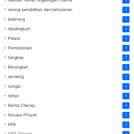
1
sinergi pendidikan dan kehutanan
1
balerang
1
diselingkuhi
1
Pelaut
1
Pembobolan
1
tangkap
1
Berangkat
1
serdang
1
sungai
1
terjun
1
Berita Cilacap
1
Korupsi Proyek
1
KPK
1
OTT Cilacap