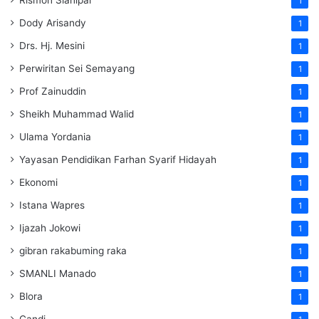
1
Dody Arisandy
1
Drs. Hj. Mesini
1
Perwiritan Sei Semayang
1
Prof Zainuddin
1
Sheikh Muhammad Walid
1
Ulama Yordania
1
Yayasan Pendidikan Farhan Syarif Hidayah
1
Ekonomi
1
Istana Wapres
1
Ijazah Jokowi
1
gibran rakabuming raka
1
SMANLI Manado
1
Blora
1
Candi