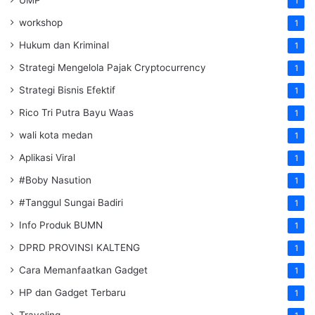
1
workshop
1
Hukum dan Kriminal
1
Strategi Mengelola Pajak Cryptocurrency
1
Strategi Bisnis Efektif
1
Rico Tri Putra Bayu Waas
1
wali kota medan
1
Aplikasi Viral
1
#Boby Nasution
1
#Tanggul Sungai Badiri
1
Info Produk BUMN
1
DPRD PROVINSI KALTENG
1
Cara Memanfaatkan Gadget
1
HP dan Gadget Terbaru
1
Traveling