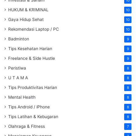
10
HUKUM & KRIMINAL
10
Gaya Hidup Sehat
10
Rekomendasi Laptop / PC
10
Badminton
9
Tips Kesehatan Harian
9
Freelance & Side Hustle
9
Peristiwa
8
U T A M A
8
Tips Produktivitas Harian
8
Mental Health
8
Tips Android / iPhone
8
Tips Latihan & Kebugaran
8
Olahraga & Fitness
7
Manajemen Keuangan