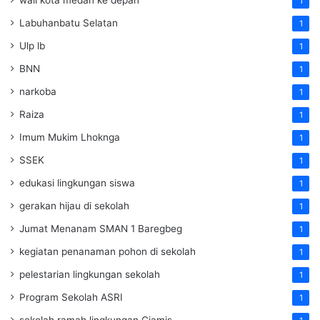
1
Labuhanbatu Selatan
1
Ulp lb
1
BNN
1
narkoba
1
Raiza
1
Imum Mukim Lhoknga
1
SSEK
1
edukasi lingkungan siswa
1
gerakan hijau di sekolah
1
Jumat Menanam SMAN 1 Baregbeg
1
kegiatan penanaman pohon di sekolah
1
pelestarian lingkungan sekolah
1
Program Sekolah ASRI
1
sekolah ramah lingkungan Ciamis