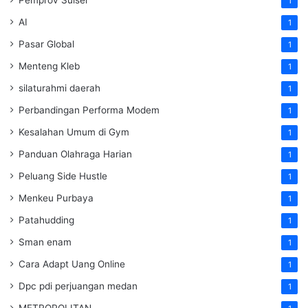
1
AI
1
Pasar Global
1
Menteng Kleb
1
silaturahmi daerah
1
Perbandingan Performa Modem
1
Kesalahan Umum di Gym
1
Panduan Olahraga Harian
1
Peluang Side Hustle
1
Menkeu Purbaya
1
Patahudding
1
Sman enam
1
Cara Adapt Uang Online
1
Dpc pdi perjuangan medan
1
METROPOLITAN