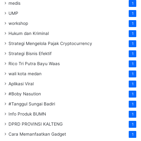
medis
1
UMP
1
workshop
1
Hukum dan Kriminal
1
Strategi Mengelola Pajak Cryptocurrency
1
Strategi Bisnis Efektif
1
Rico Tri Putra Bayu Waas
1
wali kota medan
1
Aplikasi Viral
1
#Boby Nasution
1
#Tanggul Sungai Badiri
1
Info Produk BUMN
1
DPRD PROVINSI KALTENG
1
Cara Memanfaatkan Gadget
1