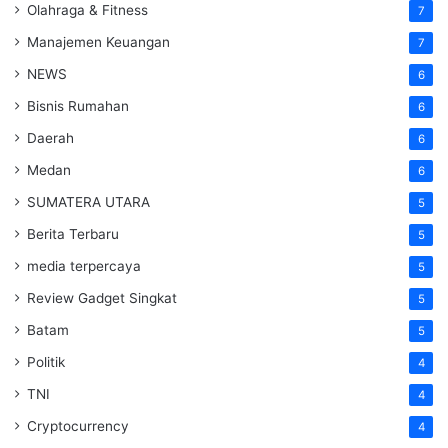
Olahraga & Fitness
7
Manajemen Keuangan
7
NEWS
6
Bisnis Rumahan
6
Daerah
6
Medan
6
SUMATERA UTARA
5
Berita Terbaru
5
media terpercaya
5
Review Gadget Singkat
5
Batam
5
Politik
4
TNI
4
Cryptocurrency
4