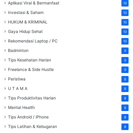
Aplikasi Viral & Bermanfaat
10
Investasi & Saham
10
HUKUM & KRIMINAL
10
Gaya Hidup Sehat
10
Rekomendasi Laptop / PC
10
Badminton
9
Tips Kesehatan Harian
9
Freelance & Side Hustle
9
Peristiwa
8
U T A M A
8
Tips Produktivitas Harian
8
Mental Health
8
Tips Android / iPhone
8
Tips Latihan & Kebugaran
8