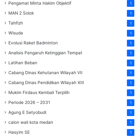
Pengamat Minta Hakim Objektif
1
MAN 2 Solok
1
Tahfizh
1
Wisuda
1
Evolusi Raket Badminton
1
Analisis Pengaruh Ketinggian Tempat
1
Latihan Beban
1
Cabang Dinas Kehutanan Wilayah VII
1
Cabang Dinas Pendidikan Wilayah XIII
1
Mukim Firdaus Kembali Terpilih
1
Periode 2026 – 2031
1
Agung E Setyobudi
1
calon wali kota medan
1
Hasyim SE
1