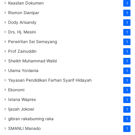
Keaslian Dokumen
1
Rismon Sianipar
1
Dody Arisandy
1
Drs. Hj. Mesini
1
Perwiritan Sei Semayang
1
Prof Zainuddin
1
Sheikh Muhammad Walid
1
Ulama Yordania
1
Yayasan Pendidikan Farhan Syarif Hidayah
1
Ekonomi
1
Istana Wapres
1
Ijazah Jokowi
1
gibran rakabuming raka
1
SMANLI Manado
1