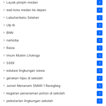
Layak pimpin medan
1
wali kota medan ke depan
1
Labuhanbatu Selatan
1
Ulp lb
1
BNN
1
narkoba
1
Raiza
1
Imum Mukim Lhoknga
1
SSEK
1
edukasi lingkungan siswa
1
gerakan hijau di sekolah
1
Jumat Menanam SMAN 1 Baregbeg
1
kegiatan penanaman pohon di sekolah
1
pelestarian lingkungan sekolah
1