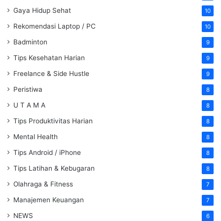
Gaya Hidup Sehat
10
Rekomendasi Laptop / PC
10
Badminton
9
Tips Kesehatan Harian
9
Freelance & Side Hustle
9
Peristiwa
8
U T A M A
8
Tips Produktivitas Harian
8
Mental Health
8
Tips Android / iPhone
8
Tips Latihan & Kebugaran
8
Olahraga & Fitness
7
Manajemen Keuangan
7
NEWS
6