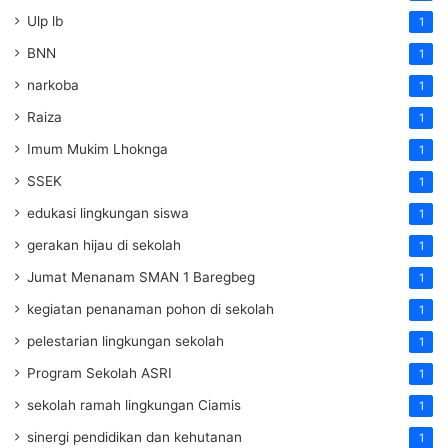
Ulp lb
1
BNN
1
narkoba
1
Raiza
1
Imum Mukim Lhoknga
1
SSEK
1
edukasi lingkungan siswa
1
gerakan hijau di sekolah
1
Jumat Menanam SMAN 1 Baregbeg
1
kegiatan penanaman pohon di sekolah
1
pelestarian lingkungan sekolah
1
Program Sekolah ASRI
1
sekolah ramah lingkungan Ciamis
1
sinergi pendidikan dan kehutanan
1