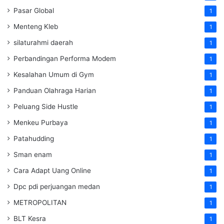
Pasar Global
1
Menteng Kleb
1
silaturahmi daerah
1
Perbandingan Performa Modem
1
Kesalahan Umum di Gym
1
Panduan Olahraga Harian
1
Peluang Side Hustle
1
Menkeu Purbaya
1
Patahudding
1
Sman enam
1
Cara Adapt Uang Online
1
Dpc pdi perjuangan medan
1
METROPOLITAN
1
BLT Kesra
1