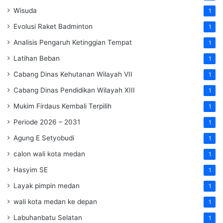
Wisuda
1
Evolusi Raket Badminton
1
Analisis Pengaruh Ketinggian Tempat
1
Latihan Beban
1
Cabang Dinas Kehutanan Wilayah VII
1
Cabang Dinas Pendidikan Wilayah XIII
1
Mukim Firdaus Kembali Terpilih
1
Periode 2026 – 2031
1
Agung E Setyobudi
1
calon wali kota medan
1
Hasyim SE
1
Layak pimpin medan
1
wali kota medan ke depan
1
Labuhanbatu Selatan
1