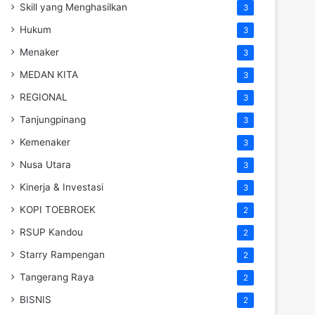
Skill yang Menghasilkan
3
Hukum
3
Menaker
3
MEDAN KITA
3
REGIONAL
3
Tanjungpinang
3
Kemenaker
3
Nusa Utara
3
Kinerja & Investasi
3
KOPI TOEBROEK
2
RSUP Kandou
2
Starry Rampengan
2
Tangerang Raya
2
BISNIS
2