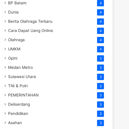
BP Batam
4
Dunia
4
Berita Olahraga Terbaru
4
Cara Dapat Uang Online
4
Olahraga
4
UMKM
4
Opini
3
Medan Metro
3
Sulawesi Utara
3
TNI & Polri
3
PEMERINTAHAN
3
Deliserdang
3
Pendidikan
3
Asahan
3