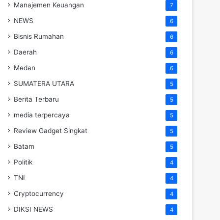
Manajemen Keuangan
7
NEWS
6
Bisnis Rumahan
6
Daerah
6
Medan
6
SUMATERA UTARA
5
Berita Terbaru
5
media terpercaya
5
Review Gadget Singkat
5
Batam
5
Politik
4
TNI
4
Cryptocurrency
4
DIKSI NEWS
4