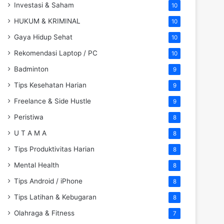
Investasi & Saham
10
HUKUM & KRIMINAL
10
Gaya Hidup Sehat
10
Rekomendasi Laptop / PC
10
Badminton
9
Tips Kesehatan Harian
9
Freelance & Side Hustle
9
Peristiwa
8
U T A M A
8
Tips Produktivitas Harian
8
Mental Health
8
Tips Android / iPhone
8
Tips Latihan & Kebugaran
8
Olahraga & Fitness
7