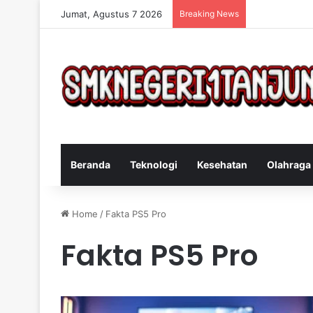
Jumat, Agustus 7 2026
Breaking News
Cara Efektif 
Beranda
Teknologi
Kesehatan
Olahraga
Home
/
Fakta PS5 Pro
Fakta PS5 Pro