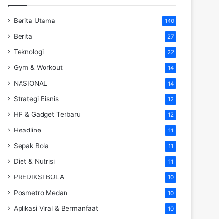
Berita Utama
140
Berita
27
Teknologi
22
Gym & Workout
14
NASIONAL
14
Strategi Bisnis
12
HP & Gadget Terbaru
12
Headline
11
Sepak Bola
11
Diet & Nutrisi
11
PREDIKSI BOLA
10
Posmetro Medan
10
Aplikasi Viral & Bermanfaat
10