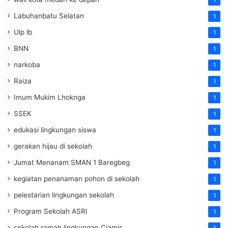
Labuhanbatu Selatan
1
Ulp lb
1
BNN
1
narkoba
1
Raiza
1
Imum Mukim Lhoknga
1
SSEK
1
edukasi lingkungan siswa
1
gerakan hijau di sekolah
1
Jumat Menanam SMAN 1 Baregbeg
1
kegiatan penanaman pohon di sekolah
1
pelestarian lingkungan sekolah
1
Program Sekolah ASRI
1
sekolah ramah lingkungan Ciamis
1