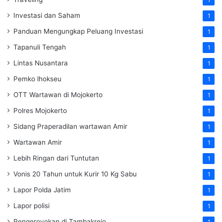
Investasi dan Saham
1
Panduan Mengungkap Peluang Investasi
1
Tapanuli Tengah
1
Lintas Nusantara
1
Pemko lhokseu
1
OTT Wartawan di Mojokerto
1
Polres Mojokerto
1
Sidang Praperadilan wartawan Amir
1
Wartawan Amir
1
Lebih Ringan dari Tuntutan
1
Vonis 20 Tahun untuk Kurir 10 Kg Sabu
1
Lapor Polda Jatim
1
Lapor polisi
1
Pengeroyokan di Tambakrejo
1