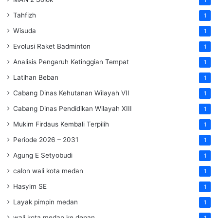
Tahfizh
1
Wisuda
1
Evolusi Raket Badminton
1
Analisis Pengaruh Ketinggian Tempat
1
Latihan Beban
1
Cabang Dinas Kehutanan Wilayah VII
1
Cabang Dinas Pendidikan Wilayah XIII
1
Mukim Firdaus Kembali Terpilih
1
Periode 2026 – 2031
1
Agung E Setyobudi
1
calon wali kota medan
1
Hasyim SE
1
Layak pimpin medan
1
wali kota medan ke depan
1