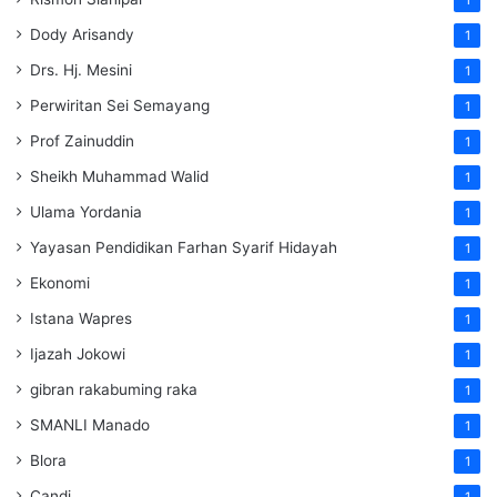
Dody Arisandy
1
Drs. Hj. Mesini
1
Perwiritan Sei Semayang
1
Prof Zainuddin
1
Sheikh Muhammad Walid
1
Ulama Yordania
1
Yayasan Pendidikan Farhan Syarif Hidayah
1
Ekonomi
1
Istana Wapres
1
Ijazah Jokowi
1
gibran rakabuming raka
1
SMANLI Manado
1
Blora
1
Candi
1