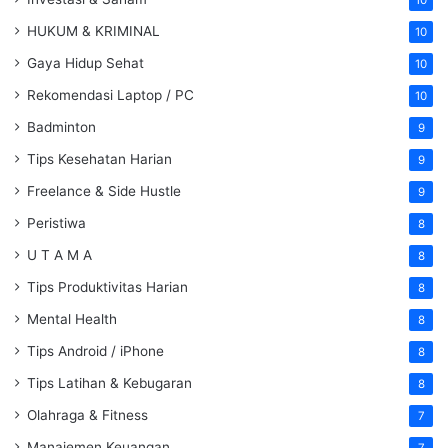
HUKUM & KRIMINAL
10
Gaya Hidup Sehat
10
Rekomendasi Laptop / PC
10
Badminton
9
Tips Kesehatan Harian
9
Freelance & Side Hustle
9
Peristiwa
8
U T A M A
8
Tips Produktivitas Harian
8
Mental Health
8
Tips Android / iPhone
8
Tips Latihan & Kebugaran
8
Olahraga & Fitness
7
Manajemen Keuangan
7