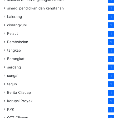
sinergi pendidikan dan kehutanan
1
balerang
1
diselingkuhi
1
Pelaut
1
Pembobolan
1
tangkap
1
Berangkat
1
serdang
1
sungai
1
terjun
1
Berita Cilacap
1
Korupsi Proyek
1
KPK
1
OTT Cilacap
1