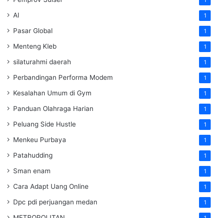
AI
1
Pasar Global
1
Menteng Kleb
1
silaturahmi daerah
1
Perbandingan Performa Modem
1
Kesalahan Umum di Gym
1
Panduan Olahraga Harian
1
Peluang Side Hustle
1
Menkeu Purbaya
1
Patahudding
1
Sman enam
1
Cara Adapt Uang Online
1
Dpc pdi perjuangan medan
1
METROPOLITAN
1