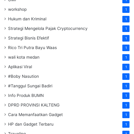
workshop
1
Hukum dan Kriminal
1
Strategi Mengelola Pajak Cryptocurrency
1
Strategi Bisnis Efektif
1
Rico Tri Putra Bayu Waas
1
wali kota medan
1
Aplikasi Viral
1
#Boby Nasution
1
#Tanggul Sungai Badiri
1
Info Produk BUMN
1
DPRD PROVINSI KALTENG
1
Cara Memanfaatkan Gadget
1
HP dan Gadget Terbaru
1
Traveling
1