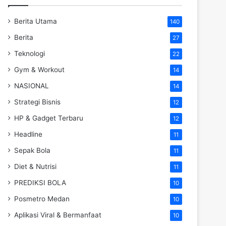
Berita Utama
140
Berita
27
Teknologi
22
Gym & Workout
14
NASIONAL
14
Strategi Bisnis
12
HP & Gadget Terbaru
12
Headline
11
Sepak Bola
11
Diet & Nutrisi
11
PREDIKSI BOLA
10
Posmetro Medan
10
Aplikasi Viral & Bermanfaat
10