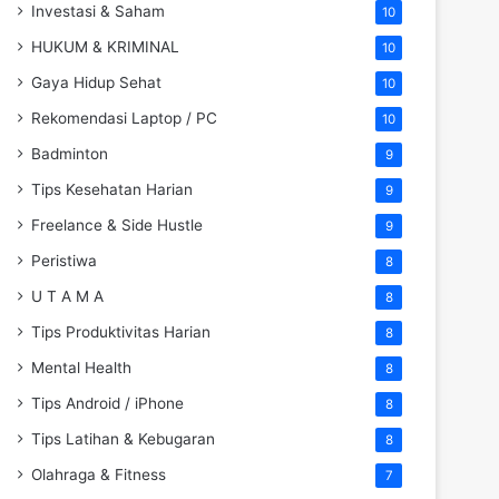
Investasi & Saham
10
HUKUM & KRIMINAL
10
Gaya Hidup Sehat
10
Rekomendasi Laptop / PC
10
Badminton
9
Tips Kesehatan Harian
9
Freelance & Side Hustle
9
Peristiwa
8
U T A M A
8
Tips Produktivitas Harian
8
Mental Health
8
Tips Android / iPhone
8
Tips Latihan & Kebugaran
8
Olahraga & Fitness
7