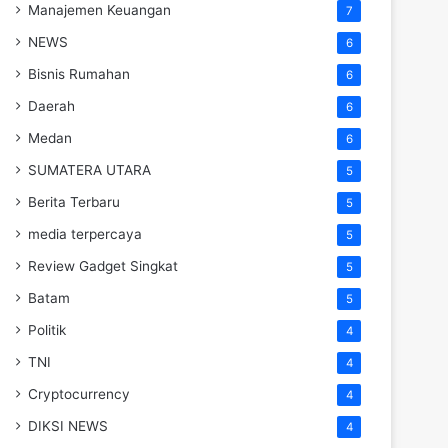
Manajemen Keuangan
7
NEWS
6
Bisnis Rumahan
6
Daerah
6
Medan
6
SUMATERA UTARA
5
Berita Terbaru
5
media terpercaya
5
Review Gadget Singkat
5
Batam
5
Politik
4
TNI
4
Cryptocurrency
4
DIKSI NEWS
4