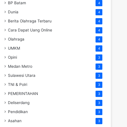
BP Batam
4
Dunia
4
Berita Olahraga Terbaru
4
Cara Dapat Uang Online
4
Olahraga
4
UMKM
4
Opini
3
Medan Metro
3
Sulawesi Utara
3
TNI & Polri
3
PEMERINTAHAN
3
Deliserdang
3
Pendidikan
3
Asahan
3