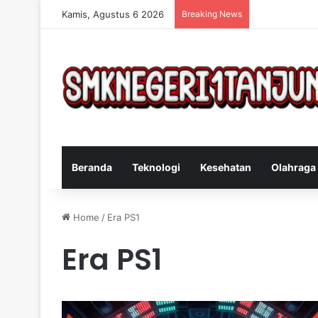
Kamis, Agustus 6 2026
Breaking News
Cara Efektif 
Beranda
Teknologi
Kesehatan
Olahraga
Home
/
Era PS1
Era PS1