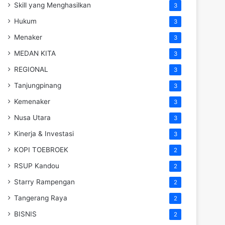
Skill yang Menghasilkan
3
Hukum
3
Menaker
3
MEDAN KITA
3
REGIONAL
3
Tanjungpinang
3
Kemenaker
3
Nusa Utara
3
Kinerja & Investasi
3
KOPI TOEBROEK
2
RSUP Kandou
2
Starry Rampengan
2
Tangerang Raya
2
BISNIS
2