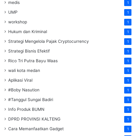
medis
1
UMP
1
workshop
1
Hukum dan Kriminal
1
Strategi Mengelola Pajak Cryptocurrency
1
Strategi Bisnis Efektif
1
Rico Tri Putra Bayu Waas
1
wali kota medan
1
Aplikasi Viral
1
#Boby Nasution
1
#Tanggul Sungai Badiri
1
Info Produk BUMN
1
DPRD PROVINSI KALTENG
1
Cara Memanfaatkan Gadget
1