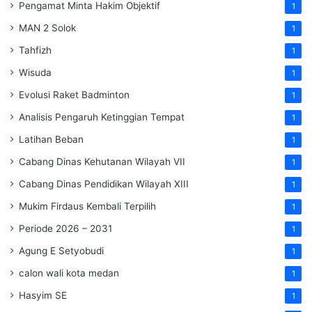
Pengamat Minta Hakim Objektif
1
MAN 2 Solok
1
Tahfizh
1
Wisuda
1
Evolusi Raket Badminton
1
Analisis Pengaruh Ketinggian Tempat
1
Latihan Beban
1
Cabang Dinas Kehutanan Wilayah VII
1
Cabang Dinas Pendidikan Wilayah XIII
1
Mukim Firdaus Kembali Terpilih
1
Periode 2026 – 2031
1
Agung E Setyobudi
1
calon wali kota medan
1
Hasyim SE
1