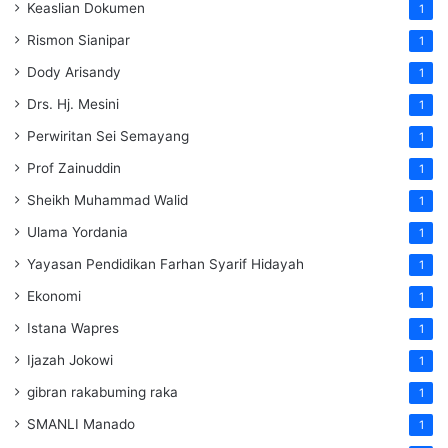
Keaslian Dokumen
1
Rismon Sianipar
1
Dody Arisandy
1
Drs. Hj. Mesini
1
Perwiritan Sei Semayang
1
Prof Zainuddin
1
Sheikh Muhammad Walid
1
Ulama Yordania
1
Yayasan Pendidikan Farhan Syarif Hidayah
1
Ekonomi
1
Istana Wapres
1
Ijazah Jokowi
1
gibran rakabuming raka
1
SMANLI Manado
1