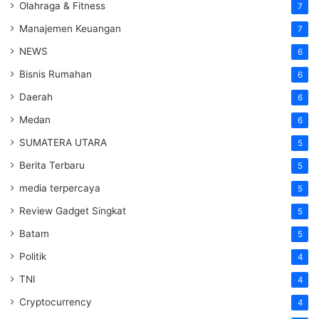
Olahraga & Fitness
7
Manajemen Keuangan
7
NEWS
6
Bisnis Rumahan
6
Daerah
6
Medan
6
SUMATERA UTARA
5
Berita Terbaru
5
media terpercaya
5
Review Gadget Singkat
5
Batam
5
Politik
4
TNI
4
Cryptocurrency
4