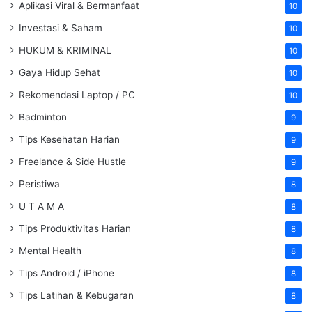
Aplikasi Viral & Bermanfaat
10
Investasi & Saham
10
HUKUM & KRIMINAL
10
Gaya Hidup Sehat
10
Rekomendasi Laptop / PC
10
Badminton
9
Tips Kesehatan Harian
9
Freelance & Side Hustle
9
Peristiwa
8
U T A M A
8
Tips Produktivitas Harian
8
Mental Health
8
Tips Android / iPhone
8
Tips Latihan & Kebugaran
8