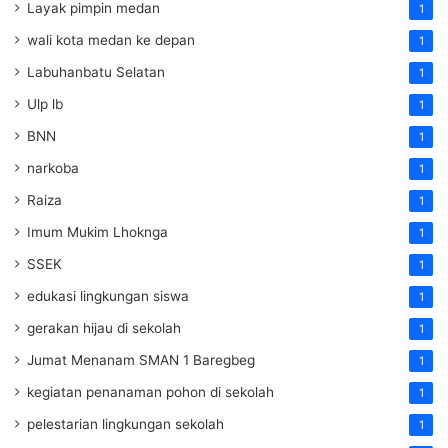
Layak pimpin medan
1
wali kota medan ke depan
1
Labuhanbatu Selatan
1
Ulp lb
1
BNN
1
narkoba
1
Raiza
1
Imum Mukim Lhoknga
1
SSEK
1
edukasi lingkungan siswa
1
gerakan hijau di sekolah
1
Jumat Menanam SMAN 1 Baregbeg
1
kegiatan penanaman pohon di sekolah
1
pelestarian lingkungan sekolah
1