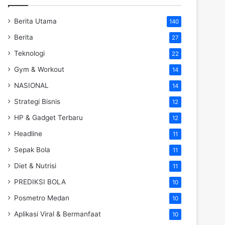
Berita Utama
140
Berita
27
Teknologi
22
Gym & Workout
14
NASIONAL
14
Strategi Bisnis
12
HP & Gadget Terbaru
12
Headline
11
Sepak Bola
11
Diet & Nutrisi
11
PREDIKSI BOLA
10
Posmetro Medan
10
Aplikasi Viral & Bermanfaat
10