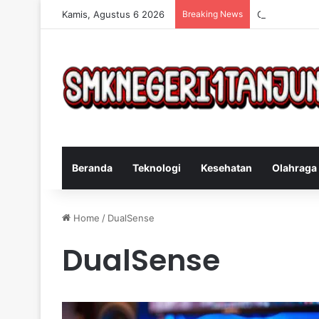
Kamis, Agustus 6 2026
Breaking News
Cara Efektif 
Beranda
Teknologi
Kesehatan
Olahraga
Home
/
DualSense
DualSense