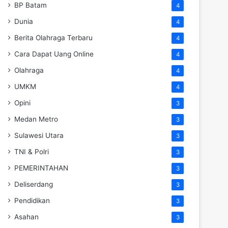
BP Batam
4
Dunia
4
Berita Olahraga Terbaru
4
Cara Dapat Uang Online
4
Olahraga
4
UMKM
4
Opini
3
Medan Metro
3
Sulawesi Utara
3
TNI & Polri
3
PEMERINTAHAN
3
Deliserdang
3
Pendidikan
3
Asahan
3