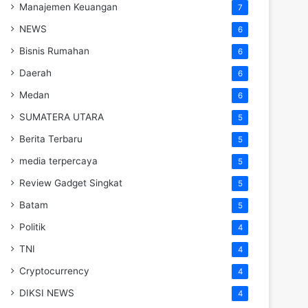
Manajemen Keuangan
7
NEWS
6
Bisnis Rumahan
6
Daerah
6
Medan
6
SUMATERA UTARA
5
Berita Terbaru
5
media terpercaya
5
Review Gadget Singkat
5
Batam
5
Politik
4
TNI
4
Cryptocurrency
4
DIKSI NEWS
4