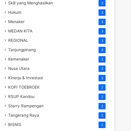
Skill yang Menghasilkan
3
Hukum
3
Menaker
3
MEDAN KITA
3
REGIONAL
3
Tanjungpinang
3
Kemenaker
3
Nusa Utara
3
Kinerja & Investasi
3
KOPI TOEBROEK
2
RSUP Kandou
2
Starry Rampengan
2
Tangerang Raya
2
BISNIS
2