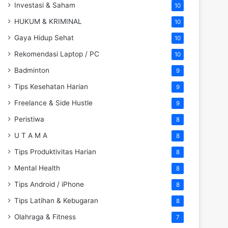
Investasi & Saham
10
HUKUM & KRIMINAL
10
Gaya Hidup Sehat
10
Rekomendasi Laptop / PC
10
Badminton
9
Tips Kesehatan Harian
9
Freelance & Side Hustle
9
Peristiwa
8
U T A M A
8
Tips Produktivitas Harian
8
Mental Health
8
Tips Android / iPhone
8
Tips Latihan & Kebugaran
8
Olahraga & Fitness
7