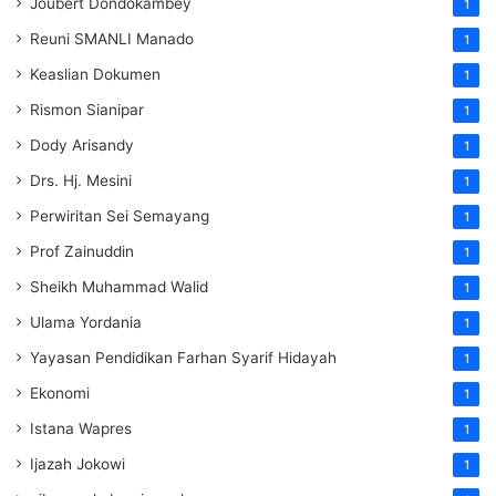
Joubert Dondokambey
1
Reuni SMANLI Manado
1
Keaslian Dokumen
1
Rismon Sianipar
1
Dody Arisandy
1
Drs. Hj. Mesini
1
Perwiritan Sei Semayang
1
Prof Zainuddin
1
Sheikh Muhammad Walid
1
Ulama Yordania
1
Yayasan Pendidikan Farhan Syarif Hidayah
1
Ekonomi
1
Istana Wapres
1
Ijazah Jokowi
1