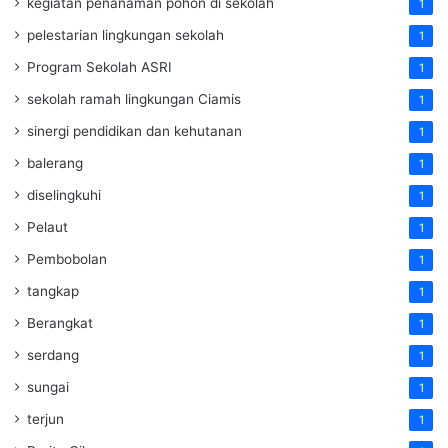
kegiatan penanaman pohon di sekolah
1
pelestarian lingkungan sekolah
1
Program Sekolah ASRI
1
sekolah ramah lingkungan Ciamis
1
sinergi pendidikan dan kehutanan
1
balerang
1
diselingkuhi
1
Pelaut
1
Pembobolan
1
tangkap
1
Berangkat
1
serdang
1
sungai
1
terjun
1