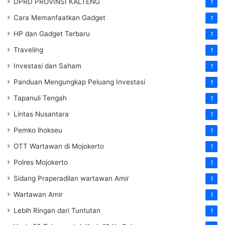
DPRD PROVINSI KALTENG
1
Cara Memanfaatkan Gadget
1
HP dan Gadget Terbaru
1
Traveling
1
Investasi dan Saham
1
Panduan Mengungkap Peluang Investasi
1
Tapanuli Tengah
1
Lintas Nusantara
1
Pemko lhokseu
1
OTT Wartawan di Mojokerto
1
Polres Mojokerto
1
Sidang Praperadilan wartawan Amir
1
Wartawan Amir
1
Lebih Ringan dari Tuntutan
1