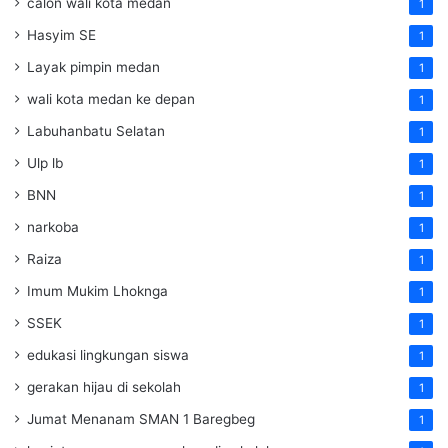
calon wali kota medan
1
Hasyim SE
1
Layak pimpin medan
1
wali kota medan ke depan
1
Labuhanbatu Selatan
1
Ulp lb
1
BNN
1
narkoba
1
Raiza
1
Imum Mukim Lhoknga
1
SSEK
1
edukasi lingkungan siswa
1
gerakan hijau di sekolah
1
Jumat Menanam SMAN 1 Baregbeg
1