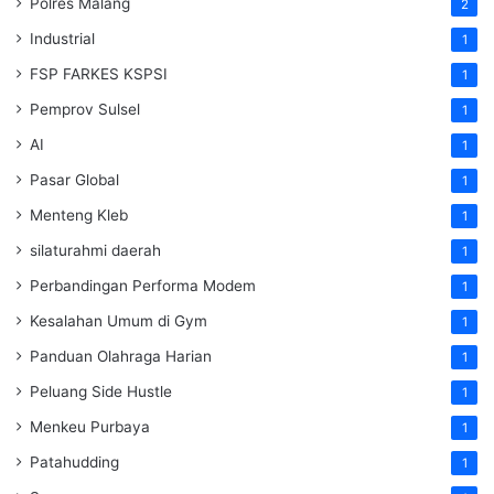
Polres Malang
2
Industrial
1
FSP FARKES KSPSI
1
Pemprov Sulsel
1
AI
1
Pasar Global
1
Menteng Kleb
1
silaturahmi daerah
1
Perbandingan Performa Modem
1
Kesalahan Umum di Gym
1
Panduan Olahraga Harian
1
Peluang Side Hustle
1
Menkeu Purbaya
1
Patahudding
1