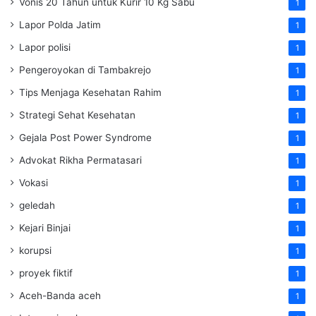
Vonis 20 Tahun untuk Kurir 10 Kg Sabu
1
Lapor Polda Jatim
1
Lapor polisi
1
Pengeroyokan di Tambakrejo
1
Tips Menjaga Kesehatan Rahim
1
Strategi Sehat Kesehatan
1
Gejala Post Power Syndrome
1
Advokat Rikha Permatasari
1
Vokasi
1
geledah
1
Kejari Binjai
1
korupsi
1
proyek fiktif
1
Aceh-Banda aceh
1