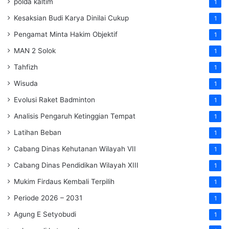
polda kaltim
1
Kesaksian Budi Karya Dinilai Cukup
1
Pengamat Minta Hakim Objektif
1
MAN 2 Solok
1
Tahfizh
1
Wisuda
1
Evolusi Raket Badminton
1
Analisis Pengaruh Ketinggian Tempat
1
Latihan Beban
1
Cabang Dinas Kehutanan Wilayah VII
1
Cabang Dinas Pendidikan Wilayah XIII
1
Mukim Firdaus Kembali Terpilih
1
Periode 2026 – 2031
1
Agung E Setyobudi
1