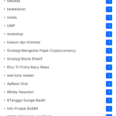
fakultas
1
kedokteran
1
medis
1
UMP
1
workshop
1
Hukum dan Kriminal
1
Strategi Mengelola Pajak Cryptocurrency
1
Strategi Bisnis Efektif
1
Rico Tri Putra Bayu Waas
1
wali kota medan
1
Aplikasi Viral
1
#Boby Nasution
1
#Tanggul Sungai Badiri
1
Info Produk BUMN
1