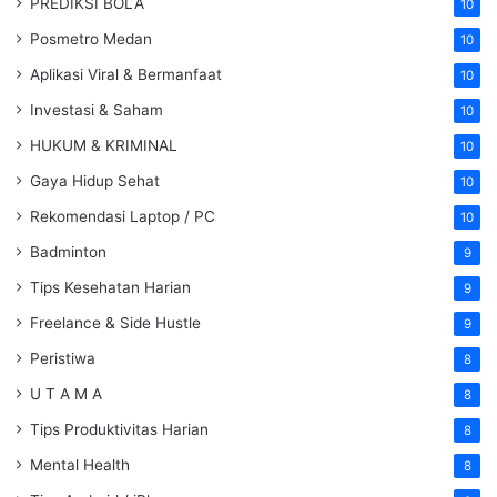
PREDIKSI BOLA
10
Posmetro Medan
10
Aplikasi Viral & Bermanfaat
10
Investasi & Saham
10
HUKUM & KRIMINAL
10
Gaya Hidup Sehat
10
Rekomendasi Laptop / PC
10
Badminton
9
Tips Kesehatan Harian
9
Freelance & Side Hustle
9
Peristiwa
8
U T A M A
8
Tips Produktivitas Harian
8
Mental Health
8