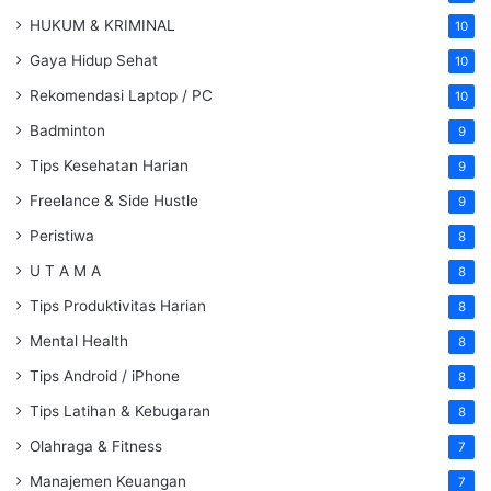
HUKUM & KRIMINAL
10
Gaya Hidup Sehat
10
Rekomendasi Laptop / PC
10
Badminton
9
Tips Kesehatan Harian
9
Freelance & Side Hustle
9
Peristiwa
8
U T A M A
8
Tips Produktivitas Harian
8
Mental Health
8
Tips Android / iPhone
8
Tips Latihan & Kebugaran
8
Olahraga & Fitness
7
Manajemen Keuangan
7