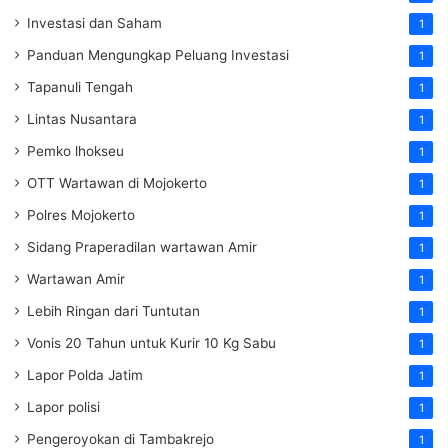
Investasi dan Saham
1
Panduan Mengungkap Peluang Investasi
1
Tapanuli Tengah
1
Lintas Nusantara
1
Pemko lhokseu
1
OTT Wartawan di Mojokerto
1
Polres Mojokerto
1
Sidang Praperadilan wartawan Amir
1
Wartawan Amir
1
Lebih Ringan dari Tuntutan
1
Vonis 20 Tahun untuk Kurir 10 Kg Sabu
1
Lapor Polda Jatim
1
Lapor polisi
1
Pengeroyokan di Tambakrejo
1