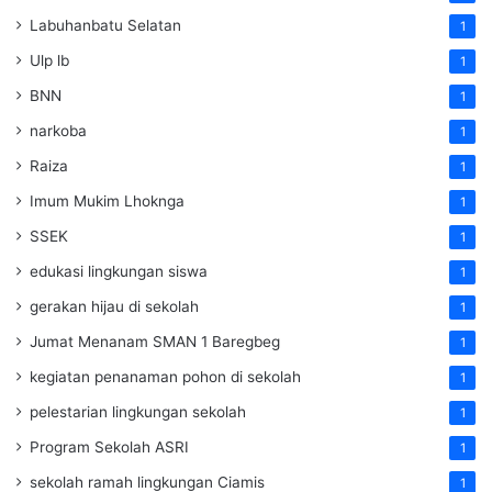
Labuhanbatu Selatan
1
Ulp lb
1
BNN
1
narkoba
1
Raiza
1
Imum Mukim Lhoknga
1
SSEK
1
edukasi lingkungan siswa
1
gerakan hijau di sekolah
1
Jumat Menanam SMAN 1 Baregbeg
1
kegiatan penanaman pohon di sekolah
1
pelestarian lingkungan sekolah
1
Program Sekolah ASRI
1
sekolah ramah lingkungan Ciamis
1