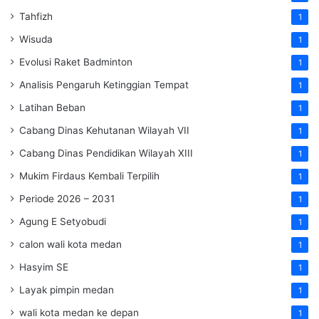
Tahfizh
1
Wisuda
1
Evolusi Raket Badminton
1
Analisis Pengaruh Ketinggian Tempat
1
Latihan Beban
1
Cabang Dinas Kehutanan Wilayah VII
1
Cabang Dinas Pendidikan Wilayah XIII
1
Mukim Firdaus Kembali Terpilih
1
Periode 2026 – 2031
1
Agung E Setyobudi
1
calon wali kota medan
1
Hasyim SE
1
Layak pimpin medan
1
wali kota medan ke depan
1