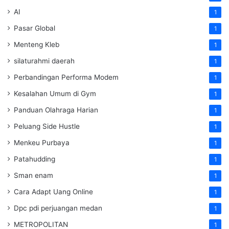
AI
1
Pasar Global
1
Menteng Kleb
1
silaturahmi daerah
1
Perbandingan Performa Modem
1
Kesalahan Umum di Gym
1
Panduan Olahraga Harian
1
Peluang Side Hustle
1
Menkeu Purbaya
1
Patahudding
1
Sman enam
1
Cara Adapt Uang Online
1
Dpc pdi perjuangan medan
1
METROPOLITAN
1