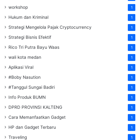
workshop
1
Hukum dan Kriminal
1
Strategi Mengelola Pajak Cryptocurrency
1
Strategi Bisnis Efektif
1
Rico Tri Putra Bayu Waas
1
wali kota medan
1
Aplikasi Viral
1
#Boby Nasution
1
#Tanggul Sungai Badiri
1
Info Produk BUMN
1
DPRD PROVINSI KALTENG
1
Cara Memanfaatkan Gadget
1
HP dan Gadget Terbaru
1
Traveling
1